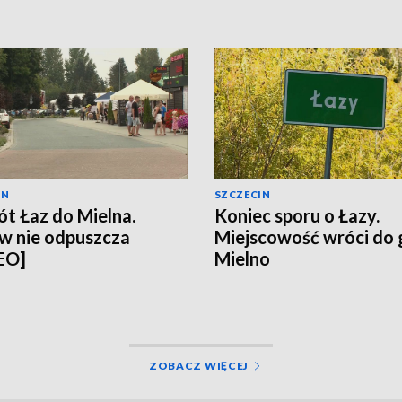
IN
SZCZECIN
t Łaz do Mielna.
Koniec sporu o Łazy.
w nie odpuszcza
Miejscowość wróci do
EO]
Mielno
ZOBACZ WIĘCEJ