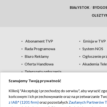
BIAŁYSTOK
/
BYDGO
OLSZTY
Abonament TVP
Emisja w TVP
Rada Programowa
System NOS
Biuro Reklamy
Ogłoszenie pr
Oferta Handlowa
Akademia Tele
Telegazeta ogłoszenia
Szanujemy Twoją prywatność
Regulamin TVP
Kliknij "Akceptuję i przechodzę do serwisu", aby wyrazić zg
końcowym i ich przechowywanie oraz na przetwarzanie Twoich
z IAB* (1201 firm)
oraz pozostałych
Zaufanych Partnerów T