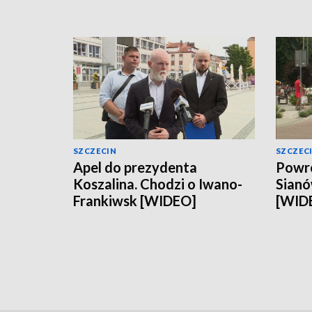
SZCZECIN
SZCZEC
Apel do prezydenta
Powró
Koszalina. Chodzi o Iwano-
Sianó
Frankiwsk [WIDEO]
[WID