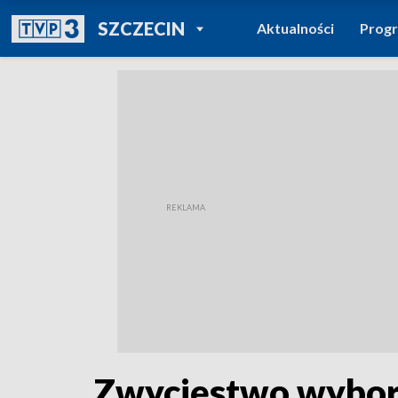
POWRÓT DO
SZCZECIN
Aktualności
Prog
TVP REGIONY
Zwycięstwo wyborc