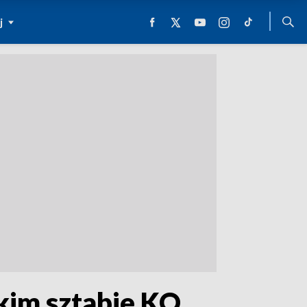
j
kim sztabie KO