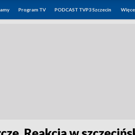
ramy
Program TV
PODCAST TVP3 Szczecin
Więce
ze. Reakcja w szczecińs