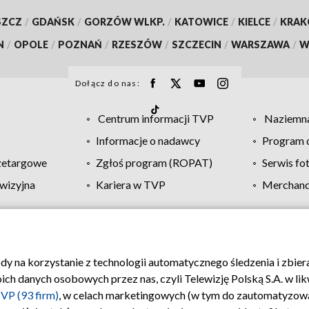
SZCZ
/
GDAŃSK
/
GORZÓW WLKP.
/
KATOWICE
/
KIELCE
/
KRA
N
/
OPOLE
/
POZNAŃ
/
RZESZÓW
/
SZCZECIN
/
WARSZAWA
/
W
Dołącz do nas:
Centrum informacji TVP
Naziemna
Informacje o nadawcy
Program d
zetargowe
Zgłoś program (ROPAT)
Serwis fo
wizyjna
Kariera w TVP
Merchandi
Polityka prywatności
Moje zgody
Pomoc
Biuro re
ody na korzystanie z technologii automatycznego śledzenia i zbie
 danych osobowych przez nas, czyli Telewizję Polską S.A. w likw
VP (93 firm)
, w celach marketingowych (w tym do zautomatyzow