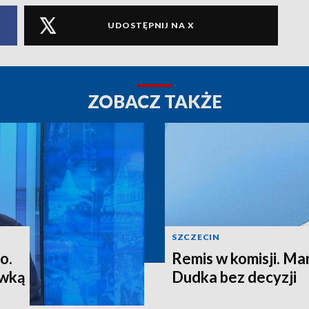
UDOSTĘPNIJ NA X
ZOBACZ TAKŻE
SZCZECIN
o.
Remis w komisji. M
ewką
Dudka bez decyzji