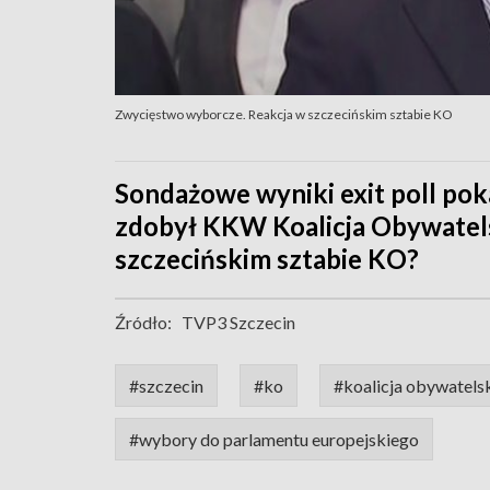
Zwycięstwo wyborcze. Reakcja w szczecińskim sztabie KO
Sondażowe wyniki exit poll pok
zdobył KKW Koalicja Obywatels
szczecińskim sztabie KO?
Źródło:
TVP3 Szczecin
#szczecin
#ko
#koalicja obywatels
#wybory do parlamentu europejskiego