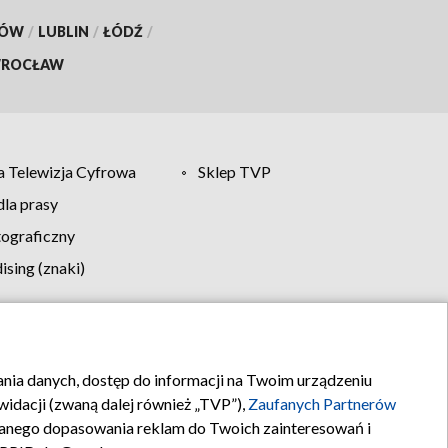
KÓW
/
LUBLIN
/
ŁÓDŹ
/
ROCŁAW
 Telewizja Cyfrowa
Sklep TVP
la prasy
tograficzny
sing (znaki)
klamy
Kontakt
rania danych, dostęp do informacji na Twoim urządzeniu
idacji (zwaną dalej również „TVP”),
Zaufanych Partnerów
anego dopasowania reklam do Twoich zainteresowań i