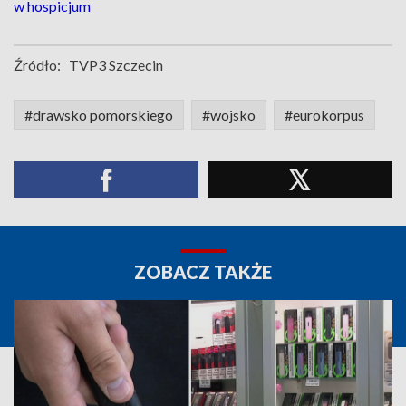
w hospicjum
Źródło:
TVP3 Szczecin
#drawsko pomorskiego
#wojsko
#eurokorpus
ZOBACZ TAKŻE