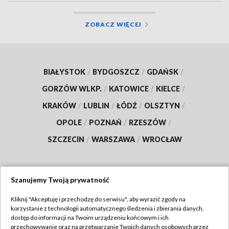
ZOBACZ WIĘCEJ
BIAŁYSTOK
/
BYDGOSZCZ
/
GDAŃSK
/
GORZÓW WLKP.
/
KATOWICE
/
KIELCE
/
KRAKÓW
/
LUBLIN
/
ŁÓDŹ
/
OLSZTYN
/
OPOLE
/
POZNAŃ
/
RZESZÓW
/
SZCZECIN
/
WARSZAWA
/
WROCŁAW
Szanujemy Twoją prywatność
Dołącz do nas:
Kliknij "Akceptuję i przechodzę do serwisu", aby wyrazić zgody na
korzystanie z technologii automatycznego śledzenia i zbierania danych,
TVP
dostęp do informacji na Twoim urządzeniu końcowym i ich
Abonament TVP
przechowywanie oraz na przetwarzanie Twoich danych osobowych przez