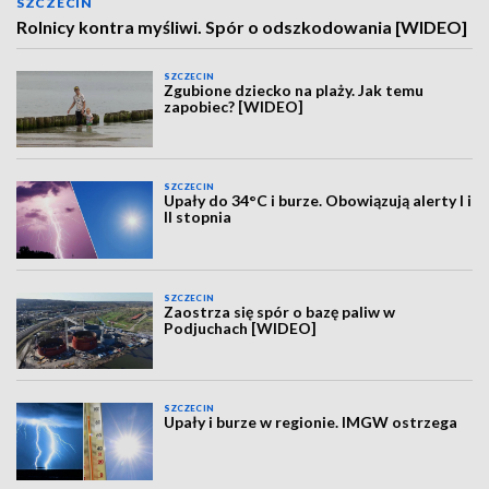
SZCZECIN
Rolnicy kontra myśliwi. Spór o odszkodowania [WIDEO]
SZCZECIN
Zgubione dziecko na plaży. Jak temu
zapobiec? [WIDEO]
SZCZECIN
Upały do 34°C i burze. Obowiązują alerty I i
II stopnia
SZCZECIN
Zaostrza się spór o bazę paliw w
Podjuchach [WIDEO]
SZCZECIN
Upały i burze w regionie. IMGW ostrzega