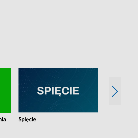
nia
Spięcie
Niedziałkow