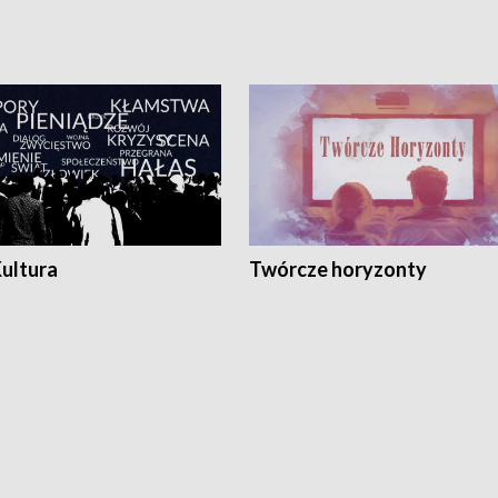
Kultura
Twórcze horyzonty