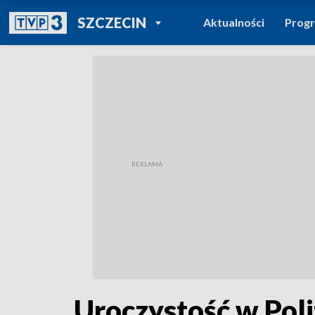
POWRÓT DO
SZCZECIN
Aktualności
Prog
TVP REGIONY
Uroczystość w Polit