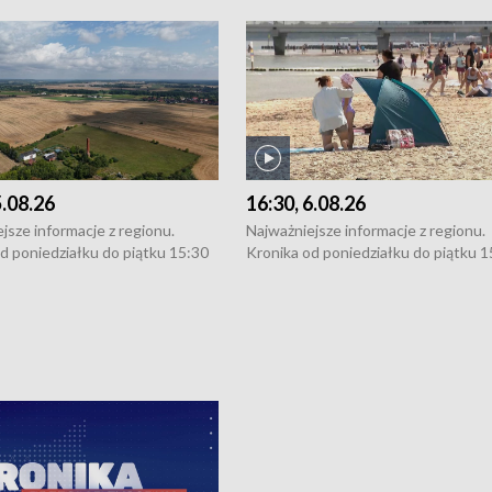
5.08.26
16:30, 6.08.26
jsze informacje z regionu.
Najważniejsze informacje z regionu.
d poniedziałku do piątku 15:30
Kronika od poniedziałku do piątku 1
16:30 (+ rozmowa), 18:30, 21:30.
(flesz), 16:30 (+ rozmowa), 18:30, 21
y i święta 15:30 i 16:30
W weekendy i święta 15:30 i 16:30
8:30 i 21:30. Dziennikarze czekają
(flesz), 18:30 i 21:30. Dziennikarze c
a zgłoszenia: Szczecin - tel. 91-
na Państwa zgłoszenia: Szczecin - te
0, Koszalin - tel. 94-34-50-054,
4 8-10-400, Koszalin - tel. 94-34-50
ronika@tvp.pl.
e-mail: kronika@tvp.pl.