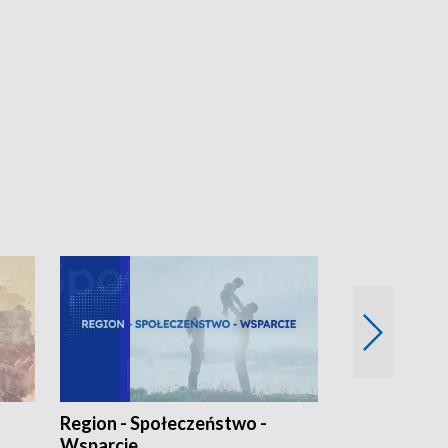
Region - Społeczeństwo -
Bez Barier
Wsparcie