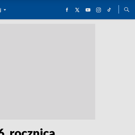
j
6. rocznica