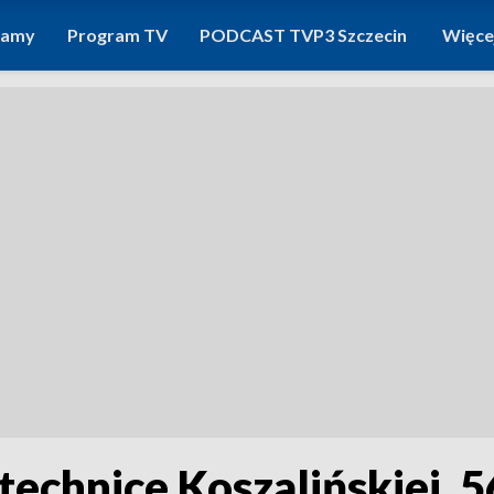
ramy
Program TV
PODCAST TVP3 Szczecin
Więce
echnice Koszalińskiej. 5