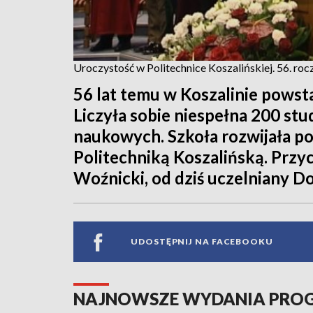
Uroczystość w Politechnice Koszalińskiej. 56. roc
56 lat temu w Koszalinie powst
Liczyła sobie niespełna 200 st
naukowych. Szkoła rozwijała pot
Politechniką Koszalińską. Przycz
Woźnicki, od dziś uczelniany D
UDOSTĘPNIJ NA FACEBOOKU
NAJNOWSZE WYDANIA PR