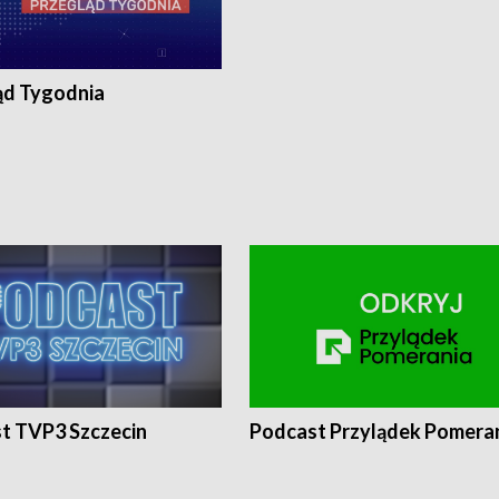
ąd Tygodnia
t TVP3 Szczecin
Podcast Przylądek Pomera