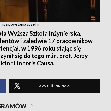
znica powstania uczelni
ała Wyższa Szkoła Inżynierska.
udentów i zaledwie 17 pracowników
encjał, w 1996 roku stając się
ynił się do tego m.in. prof. Jerzy
oktor Honoris Causa.
UDOSTĘPNIJ NA X
OGRAMÓW