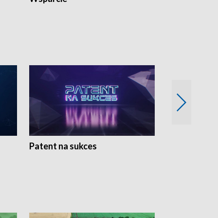
Patent na sukces
Rolnictwo w 