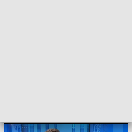
POWRÓT DO
SZCZECIN
TVP REGIONY
Zdrowie psychiczne młodzieży.
Rozmowa z Maciejem Dąbrowskim
[WIDEO]
2024-06-12
ms