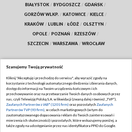
BIAŁYSTOK
/
BYDGOSZCZ
/
GDAŃSK
/
GORZÓW WLKP.
/
KATOWICE
/
KIELCE
/
KRAKÓW
/
LUBLIN
/
ŁÓDŹ
/
OLSZTYN
/
OPOLE
/
POZNAŃ
/
RZESZÓW
/
SZCZECIN
/
WARSZAWA
/
WROCŁAW
Szanujemy Twoją prywatność
Dołącz do nas:
Kliknij "Akceptuję i przechodzę do serwisu", aby wyrazić zgody na
korzystanie z technologii automatycznego śledzenia i zbierania danych,
TVP
dostęp do informacji na Twoim urządzeniu końcowym i ich
Abonament TVP
przechowywanie oraz na przetwarzanie Twoich danych osobowych przez
Regulamin TVP
nas, czyli Telewizję Polską S.A. w likwidacji (zwaną dalej również „TVP”),
Emisja w TVP
Polityka prywatności
Zaufanych Partnerów z IAB* (1201 firm)
oraz pozostałych
Zaufanych
Partnerów TVP (93 firm)
, w celach marketingowych (w tym do
Centrum informacji TVP
Moje zgody
zautomatyzowanego dopasowania reklam do Twoich zainteresowań i
mierzenia ich skuteczności) i pozostałych, które wskazujemy poniżej, a
Naziemna Telewizja Cyfrowa
Pomoc
także zgody na udostępnianie przez nas identyfikatora PPID do Google.
Sklep TVP