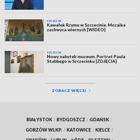
SZCZECIN
Kawałek Rzymu w Szczecinie. Mozaika
zachwyca wiernych [WIDEO]
SZCZECIN
Nowy nabytek muzeum. Portret Paula
Stubbego w Szczecinku [ZDJĘCIA]
ZOBACZ WIĘCEJ
BIAŁYSTOK
/
BYDGOSZCZ
/
GDAŃSK
/
GORZÓW WLKP.
/
KATOWICE
/
KIELCE
/