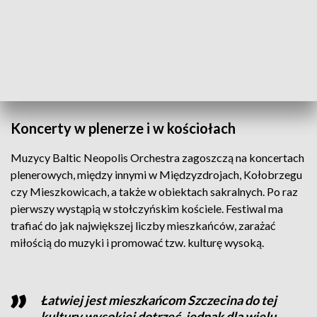
- Joao de Sousa jest śpiewakiem, który mieszka w Polsce już
17 lat i on ma swój repertuar, który jest bardzo związany z
Portugalią. On śpiewa też po polsku, więc numery w polskim
repertuarze, które wszyscy znają, on zrobi te aranże na język
portugalski – opisuje Emanuel Salvador, skrzypek z Baltic
Neopolis Orchestra.
Koncerty w plenerze i w kościołach
Muzycy Baltic Neopolis Orchestra zagoszczą na koncertach
plenerowych, między innymi w Międzyzdrojach, Kołobrzegu
czy Mieszkowicach, a także w obiektach sakralnych. Po raz
pierwszy wystąpią w stołczyńskim kościele. Festiwal ma
trafiać do jak największej liczby mieszkańców, zarażać
miłością do muzyki i promować tzw. kulturę wysoką.
Łatwiej jest mieszkańcom Szczecina do tej
kultury wysokiej dotrzeć, jednak dla wielu