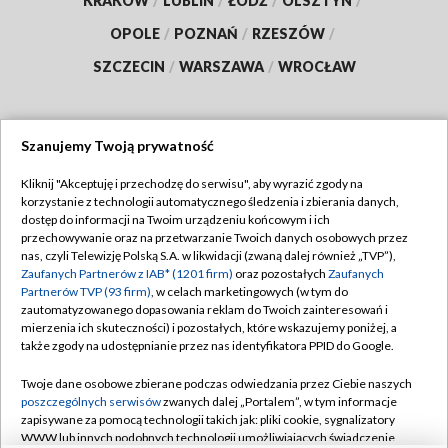
KRAKÓW
/
LUBLIN
/
ŁÓDŹ
/
OLSZTYN
/
OPOLE
/
POZNAŃ
/
RZESZÓW
/
SZCZECIN
/
WARSZAWA
/
WROCŁAW
Szanujemy Twoją prywatność
Dołącz do nas:
Kliknij "Akceptuję i przechodzę do serwisu", aby wyrazić zgody na
korzystanie z technologii automatycznego śledzenia i zbierania danych,
TVP
dostęp do informacji na Twoim urządzeniu końcowym i ich
Abonament TVP
przechowywanie oraz na przetwarzanie Twoich danych osobowych przez
Regulamin TVP
nas, czyli Telewizję Polską S.A. w likwidacji (zwaną dalej również „TVP”),
Emisja w TVP
Polityka prywatności
Zaufanych Partnerów z IAB* (1201 firm)
oraz pozostałych
Zaufanych
Partnerów TVP (93 firm)
, w celach marketingowych (w tym do
Centrum informacji TVP
Moje zgody
zautomatyzowanego dopasowania reklam do Twoich zainteresowań i
mierzenia ich skuteczności) i pozostałych, które wskazujemy poniżej, a
Naziemna Telewizja Cyfrowa
Pomoc
także zgody na udostępnianie przez nas identyfikatora PPID do Google.
Sklep TVP
Biuro reklamy
Twoje dane osobowe zbierane podczas odwiedzania przez Ciebie naszych
Rada Programowa
Kontakt
poszczególnych serwisów
zwanych dalej „Portalem”, w tym informacje
zapisywane za pomocą technologii takich jak: pliki cookie, sygnalizatory
System NOS
WWW lub innych podobnych technologii umożliwiających świadczenie