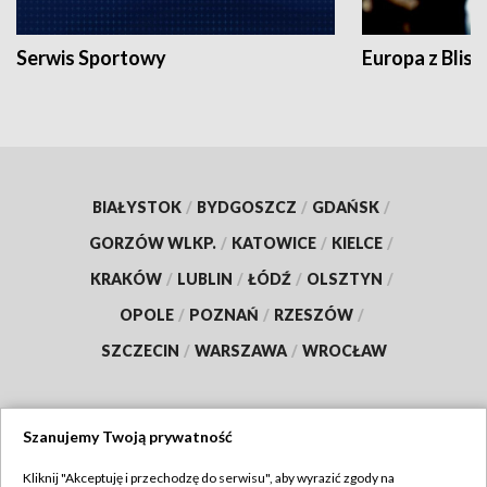
Serwis Sportowy
Europa z Blisk
BIAŁYSTOK
/
BYDGOSZCZ
/
GDAŃSK
/
GORZÓW WLKP.
/
KATOWICE
/
KIELCE
/
KRAKÓW
/
LUBLIN
/
ŁÓDŹ
/
OLSZTYN
/
OPOLE
/
POZNAŃ
/
RZESZÓW
/
SZCZECIN
/
WARSZAWA
/
WROCŁAW
Szanujemy Twoją prywatność
Dołącz do nas:
Kliknij "Akceptuję i przechodzę do serwisu", aby wyrazić zgody na