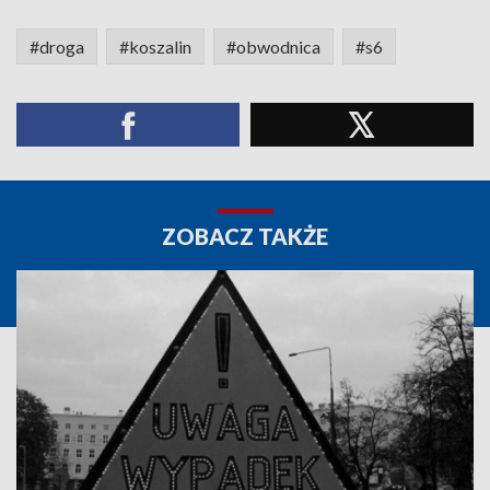
#droga
#koszalin
#obwodnica
#s6
ZOBACZ TAKŻE