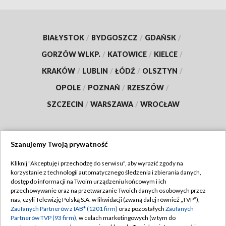
BIAŁYSTOK
/
BYDGOSZCZ
/
GDAŃSK
/
GORZÓW WLKP.
/
KATOWICE
/
KIELCE
/
KRAKÓW
/
LUBLIN
/
ŁÓDŹ
/
OLSZTYN
/
OPOLE
/
POZNAŃ
/
RZESZÓW
/
SZCZECIN
/
WARSZAWA
/
WROCŁAW
Szanujemy Twoją prywatność
Dołącz do nas:
Kliknij "Akceptuję i przechodzę do serwisu", aby wyrazić zgody na
korzystanie z technologii automatycznego śledzenia i zbierania danych,
TVP
dostęp do informacji na Twoim urządzeniu końcowym i ich
Abonament TVP
przechowywanie oraz na przetwarzanie Twoich danych osobowych przez
Regulamin TVP
nas, czyli Telewizję Polską S.A. w likwidacji (zwaną dalej również „TVP”),
Emisja w TVP
Polityka prywatności
Zaufanych Partnerów z IAB* (1201 firm)
oraz pozostałych
Zaufanych
Partnerów TVP (93 firm)
, w celach marketingowych (w tym do
Centrum informacji TVP
Moje zgody