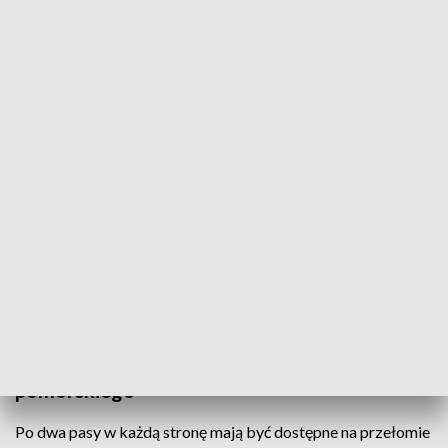
Otwarcie wyczekiwanej od lat obwodnicy Koszalina w ciągu drogi S6 (fot.
K.Figurski)
Otwarcie wyczekiwanej od lat obwodnicy
Koszalina w ciągu drogi S6. Co prawda, na razie
tylko jednym pasem w każdą stronę, ale to i tak
spora ulga.
Płynniejsza jazda w kierunki woj.
pomorskiego
Po dwa pasy w każdą stronę mają być dostępne na przełomie