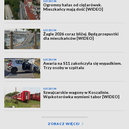
SZCZECIN
Ogromny hałas od ciężarówek.
Mieszkańcy mają dość [WIDEO]
SZCZECIN
Żagle 2026 coraz bliżej. Będą przepustki
dla mieszkańców [WIDEO]
SZCZECIN
Awaria na S11 zakończyła się wypadkiem.
Trzy osoby w szpitalu
SZCZECIN
Szwajcarskie wagony w Koszalinie.
Wąskotorówka wymieni tabor [WIDEO]
ZOBACZ WIĘCEJ