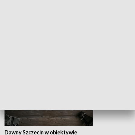
Z indeksem w ręku
Droga po suk
HISTORIA
Dawny Szczecin w obiektywie