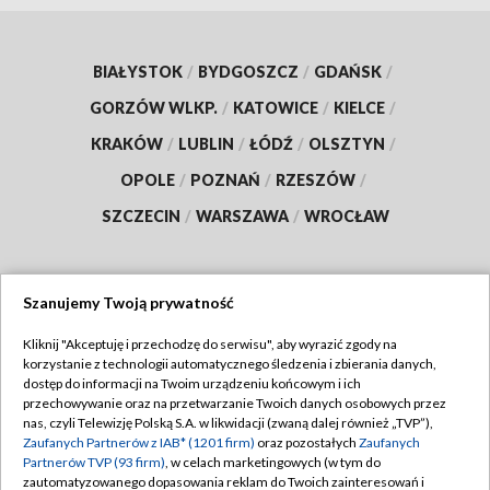
BIAŁYSTOK
/
BYDGOSZCZ
/
GDAŃSK
/
GORZÓW WLKP.
/
KATOWICE
/
KIELCE
/
KRAKÓW
/
LUBLIN
/
ŁÓDŹ
/
OLSZTYN
/
OPOLE
/
POZNAŃ
/
RZESZÓW
/
SZCZECIN
/
WARSZAWA
/
WROCŁAW
Szanujemy Twoją prywatność
Dołącz do nas:
Kliknij "Akceptuję i przechodzę do serwisu", aby wyrazić zgody na
korzystanie z technologii automatycznego śledzenia i zbierania danych,
TVP
dostęp do informacji na Twoim urządzeniu końcowym i ich
Abonament TVP
przechowywanie oraz na przetwarzanie Twoich danych osobowych przez
Regulamin TVP
nas, czyli Telewizję Polską S.A. w likwidacji (zwaną dalej również „TVP”),
Emisja w TVP
Polityka prywatności
Zaufanych Partnerów z IAB* (1201 firm)
oraz pozostałych
Zaufanych
Partnerów TVP (93 firm)
, w celach marketingowych (w tym do
Centrum informacji TVP
Moje zgody
zautomatyzowanego dopasowania reklam do Twoich zainteresowań i