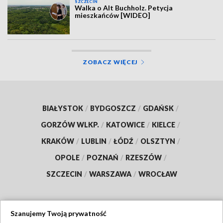
SZCZECIN
Walka o Alt Buchholz. Petycja
mieszkańców [WIDEO]
ZOBACZ WIĘCEJ
BIAŁYSTOK
/
BYDGOSZCZ
/
GDAŃSK
/
GORZÓW WLKP.
/
KATOWICE
/
KIELCE
/
KRAKÓW
/
LUBLIN
/
ŁÓDŹ
/
OLSZTYN
/
OPOLE
/
POZNAŃ
/
RZESZÓW
/
SZCZECIN
/
WARSZAWA
/
WROCŁAW
Szanujemy Twoją prywatność
Dołącz do nas: