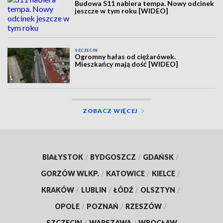
Budowa S11 nabiera tempa. Nowy odcinek
jeszcze w tym roku [WIDEO]
SZCZECIN
Ogromny hałas od ciężarówek.
Mieszkańcy mają dość [WIDEO]
ZOBACZ WIĘCEJ
BIAŁYSTOK
/
BYDGOSZCZ
/
GDAŃSK
/
GORZÓW WLKP.
/
KATOWICE
/
KIELCE
/
KRAKÓW
/
LUBLIN
/
ŁÓDŹ
/
OLSZTYN
/
OPOLE
/
POZNAŃ
/
RZESZÓW
/
SZCZECIN
/
WARSZAWA
/
WROCŁAW