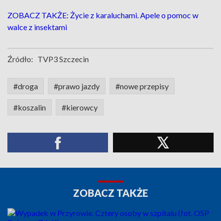
ZOBACZ TAKŻE: Życie z karaluchami. Apele o pomoc w
walce z insektami
Źródło:
TVP3 Szczecin
#droga
#prawo jazdy
#nowe przepisy
#koszalin
#kierowcy
ZOBACZ TAKŻE