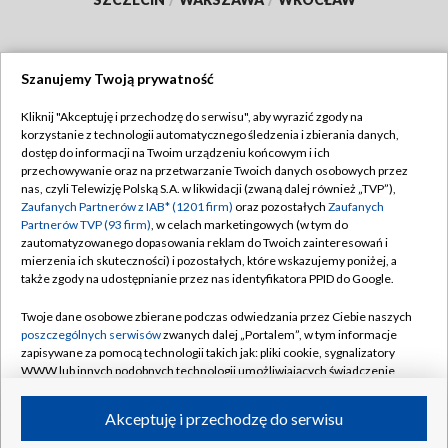
Szanujemy Twoją prywatność
Dołącz do nas:
Kliknij "Akceptuję i przechodzę do serwisu", aby wyrazić zgody na
korzystanie z technologii automatycznego śledzenia i zbierania danych,
TVP
dostęp do informacji na Twoim urządzeniu końcowym i ich
Abonament TVP
przechowywanie oraz na przetwarzanie Twoich danych osobowych przez
Regulamin TVP
nas, czyli Telewizję Polską S.A. w likwidacji (zwaną dalej również „TVP”),
Emisja w TVP
Polityka prywatności
Zaufanych Partnerów z IAB* (1201 firm)
oraz pozostałych
Zaufanych
Partnerów TVP (93 firm)
, w celach marketingowych (w tym do
Centrum informacji TVP
Moje zgody
zautomatyzowanego dopasowania reklam do Twoich zainteresowań i
mierzenia ich skuteczności) i pozostałych, które wskazujemy poniżej, a
Naziemna Telewizja Cyfrowa
Pomoc
także zgody na udostępnianie przez nas identyfikatora PPID do Google.
Sklep TVP
Biuro reklamy
Twoje dane osobowe zbierane podczas odwiedzania przez Ciebie naszych
Rada Programowa
Kontakt
poszczególnych serwisów
zwanych dalej „Portalem”, w tym informacje
zapisywane za pomocą technologii takich jak: pliki cookie, sygnalizatory
System NOS
WWW lub innych podobnych technologii umożliwiających świadczenie
dopasowanych i bezpiecznych usług, personalizację treści oraz reklam,
Informacje o nadawcy
Kanały
udostępnianie funkcji mediów społecznościowych oraz analizowanie
Akceptuję i przechodzę do serwisu
ruchu w Internecie.
Program dla prasy