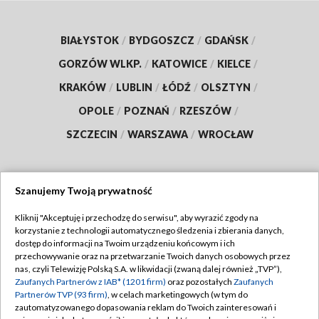
BIAŁYSTOK
/
BYDGOSZCZ
/
GDAŃSK
/
GORZÓW WLKP.
/
KATOWICE
/
KIELCE
/
KRAKÓW
/
LUBLIN
/
ŁÓDŹ
/
OLSZTYN
/
OPOLE
/
POZNAŃ
/
RZESZÓW
/
SZCZECIN
/
WARSZAWA
/
WROCŁAW
Szanujemy Twoją prywatność
Dołącz do nas:
Kliknij "Akceptuję i przechodzę do serwisu", aby wyrazić zgody na
korzystanie z technologii automatycznego śledzenia i zbierania danych,
TVP
dostęp do informacji na Twoim urządzeniu końcowym i ich
Abonament TVP
przechowywanie oraz na przetwarzanie Twoich danych osobowych przez
Regulamin TVP
nas, czyli Telewizję Polską S.A. w likwidacji (zwaną dalej również „TVP”),
Emisja w TVP
Polityka prywatności
Zaufanych Partnerów z IAB* (1201 firm)
oraz pozostałych
Zaufanych
Partnerów TVP (93 firm)
, w celach marketingowych (w tym do
Centrum informacji TVP
Moje zgody
zautomatyzowanego dopasowania reklam do Twoich zainteresowań i