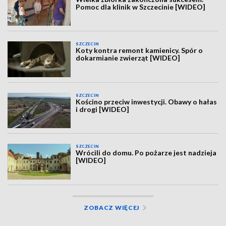
Pomoc dla klinik w Szczecinie [WIDEO]
SZCZECIN
Koty kontra remont kamienicy. Spór o
dokarmianie zwierząt [WIDEO]
SZCZECIN
Kościno przeciw inwestycji. Obawy o hałas
i drogi [WIDEO]
SZCZECIN
Wrócili do domu. Po pożarze jest nadzieja
[WIDEO]
ZOBACZ WIĘCEJ