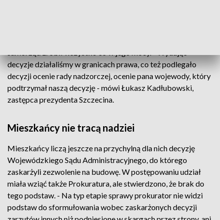
Zastępca Dyrektora Wydziału Architektury i
Budownictwa UM w Szczecinie.
Z kolei zastępca prezydenta Szczecina podkreślał, że
samorząd zrobił wszystko co w jego mocy. - Wydając
decyzje działaliśmy w granicach prawa, co też podlegało
decyzji ocenie rady nadzorczej, ocenie pana wojewody, który
podtrzymał naszą decyzję - mówi Łukasz Kadłubowski,
zastępca prezydenta Szczecina.
Mieszkańcy nie tracą nadziei
Mieszkańcy liczą jeszcze na przychylną dla nich decyzję
Wojewódzkiego Sądu Administracyjnego, do którego
zaskarżyli zezwolenie na budowę. W postępowaniu udział
miała wziąć także Prokuratura, ale stwierdzono, że brak do
tego podstaw. - Na typ etapie sprawy prokurator nie widzi
podstaw do sformułowania wobec zaskarżonych decyzji
zarzutów innych niż podniesione w skargach przez strony, ani