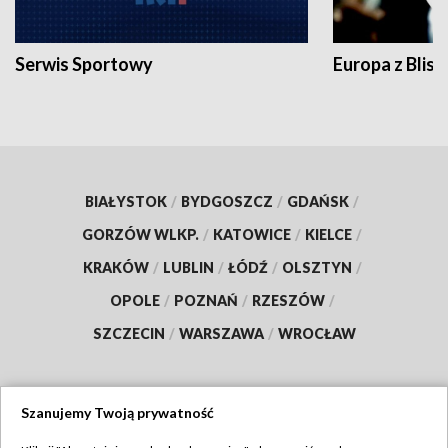
Serwis Sportowy
Europa z Blisk
BIAŁYSTOK
/
BYDGOSZCZ
/
GDAŃSK
/
GORZÓW WLKP.
/
KATOWICE
/
KIELCE
/
KRAKÓW
/
LUBLIN
/
ŁÓDŹ
/
OLSZTYN
/
OPOLE
/
POZNAŃ
/
RZESZÓW
/
SZCZECIN
/
WARSZAWA
/
WROCŁAW
Szanujemy Twoją prywatność
Dołącz do nas: