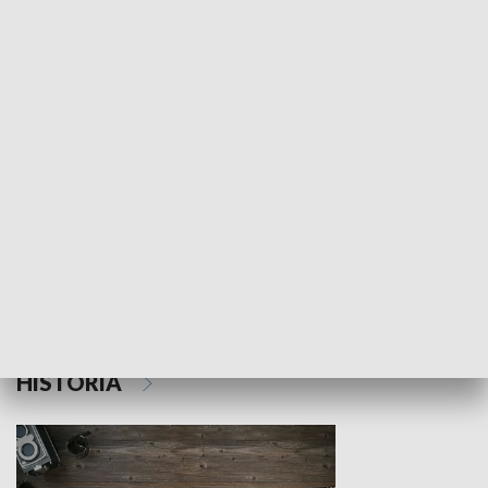
NAUKA I EDUKACJA
Z indeksem w ręku
Droga po suk
HISTORIA