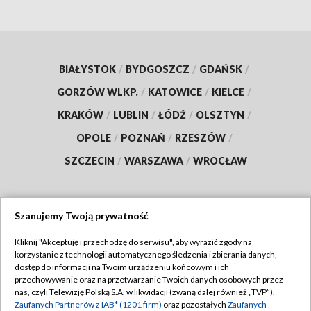
BIAŁYSTOK
/
BYDGOSZCZ
/
GDAŃSK
/
GORZÓW WLKP.
/
KATOWICE
/
KIELCE
/
KRAKÓW
/
LUBLIN
/
ŁÓDŹ
/
OLSZTYN
/
OPOLE
/
POZNAŃ
/
RZESZÓW
/
SZCZECIN
/
WARSZAWA
/
WROCŁAW
Szanujemy Twoją prywatność
Dołącz do nas:
Kliknij "Akceptuję i przechodzę do serwisu", aby wyrazić zgody na
korzystanie z technologii automatycznego śledzenia i zbierania danych,
TVP
dostęp do informacji na Twoim urządzeniu końcowym i ich
Abonament TVP
przechowywanie oraz na przetwarzanie Twoich danych osobowych przez
Regulamin TVP
nas, czyli Telewizję Polską S.A. w likwidacji (zwaną dalej również „TVP”),
Emisja w TVP
Polityka prywatności
Zaufanych Partnerów z IAB* (1201 firm)
oraz pozostałych
Zaufanych