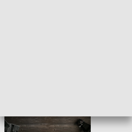
Z indeksem w ręku
Droga po suk
HISTORIA