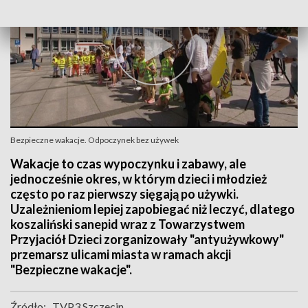
Bezpieczne wakacje. Odpoczynek bez używek
Wakacje to czas wypoczynku i zabawy, ale
jednocześnie okres, w którym dzieci i młodzież
często po raz pierwszy sięgają po używki.
Uzależnieniom lepiej zapobiegać niż leczyć, dlatego
koszaliński sanepid wraz z Towarzystwem
Przyjaciół Dzieci zorganizowały "antyużywkowy"
przemarsz ulicami miasta w ramach akcji
"Bezpieczne wakacje".
Źródło:
TVP3 Szczecin