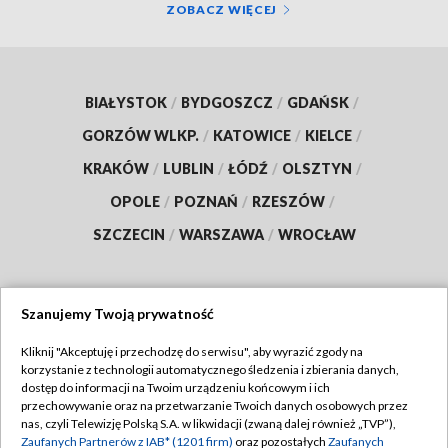
ZOBACZ WIĘCEJ
BIAŁYSTOK
/
BYDGOSZCZ
/
GDAŃSK
/
GORZÓW WLKP.
/
KATOWICE
/
KIELCE
/
KRAKÓW
/
LUBLIN
/
ŁÓDŹ
/
OLSZTYN
/
OPOLE
/
POZNAŃ
/
RZESZÓW
/
SZCZECIN
/
WARSZAWA
/
WROCŁAW
Szanujemy Twoją prywatność
Dołącz do nas:
Kliknij "Akceptuję i przechodzę do serwisu", aby wyrazić zgody na
korzystanie z technologii automatycznego śledzenia i zbierania danych,
TVP
dostęp do informacji na Twoim urządzeniu końcowym i ich
Abonament TVP
przechowywanie oraz na przetwarzanie Twoich danych osobowych przez
Regulamin TVP
nas, czyli Telewizję Polską S.A. w likwidacji (zwaną dalej również „TVP”),
Emisja w TVP
Polityka prywatności
Zaufanych Partnerów z IAB* (1201 firm)
oraz pozostałych
Zaufanych