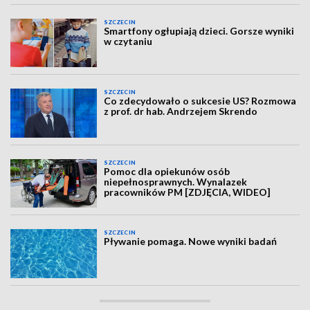
SZCZECIN
Smartfony ogłupiają dzieci. Gorsze wyniki
w czytaniu
SZCZECIN
Co zdecydowało o sukcesie US? Rozmowa
z prof. dr hab. Andrzejem Skrendo
SZCZECIN
Pomoc dla opiekunów osób
niepełnosprawnych. Wynalazek
pracowników PM [ZDJĘCIA, WIDEO]
SZCZECIN
Pływanie pomaga. Nowe wyniki badań