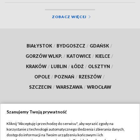
ZOBACZ WIĘCEJ
BIAŁYSTOK
/
BYDGOSZCZ
/
GDAŃSK
/
GORZÓW WLKP.
/
KATOWICE
/
KIELCE
/
KRAKÓW
/
LUBLIN
/
ŁÓDŹ
/
OLSZTYN
/
OPOLE
/
POZNAŃ
/
RZESZÓW
/
SZCZECIN
/
WARSZAWA
/
WROCŁAW
Szanujemy Twoją prywatność
Dołącz do nas:
Kliknij "Akceptuję i przechodzę do serwisu", aby wyrazić zgody na
korzystanie z technologii automatycznego śledzenia i zbierania danych,
TVP
dostęp do informacji na Twoim urządzeniu końcowym i ich