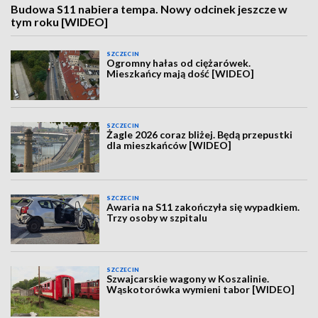
Budowa S11 nabiera tempa. Nowy odcinek jeszcze w
tym roku [WIDEO]
SZCZECIN
Ogromny hałas od ciężarówek.
Mieszkańcy mają dość [WIDEO]
SZCZECIN
Żagle 2026 coraz bliżej. Będą przepustki
dla mieszkańców [WIDEO]
SZCZECIN
Awaria na S11 zakończyła się wypadkiem.
Trzy osoby w szpitalu
SZCZECIN
Szwajcarskie wagony w Koszalinie.
Wąskotorówka wymieni tabor [WIDEO]