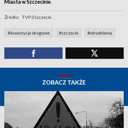
Miasta w Szczecinie.
Źródło:
TVP3 Szczecin
#inwestycje drogowe
#szczecin
#utrudnienia
ZOBACZ TAKŻE