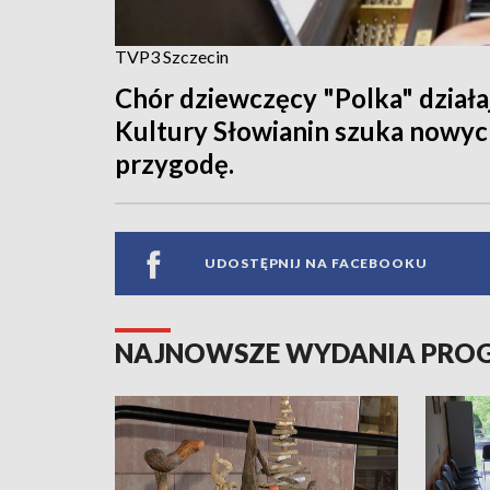
TVP3 Szczecin
Chór dziewczęcy "Polka" dział
Kultury Słowianin szuka nowyc
przygodę.
UDOSTĘPNIJ NA FACEBOOKU
NAJNOWSZE WYDANIA PR