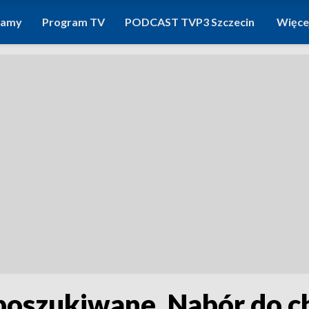
ramy
Program TV
PODCAST TVP3 Szczecin
Więce
poszukiwane. Nabór do c