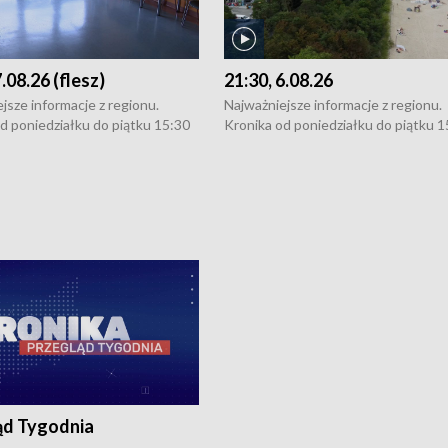
7.08.26 (flesz)
21:30, 6.08.26
jsze informacje z regionu.
Najważniejsze informacje z regionu.
d poniedziałku do piątku 15:30
Kronika od poniedziałku do piątku 1
16:30 (+ rozmowa), 18:30, 21:30.
(flesz), 16:30 (+ rozmowa), 18:30, 21
y i święta 15:30 i 16:30
W weekendy i święta 15:30 i 16:30
8:30 i 21:30. Dziennikarze czekają
(flesz), 18:30 i 21:30. Dziennikarze c
a zgłoszenia: Szczecin - tel. 91-
na Państwa zgłoszenia: Szczecin - te
0, Koszalin - tel. 94-34-50-054,
4 8-10-400, Koszalin - tel. 94-34-50
ronika@tvp.pl.
e-mail: kronika@tvp.pl.
ąd Tygodnia