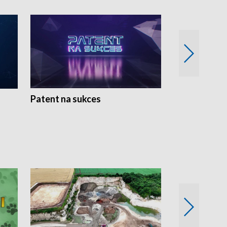
Patent na sukces
Rolnictwo w 