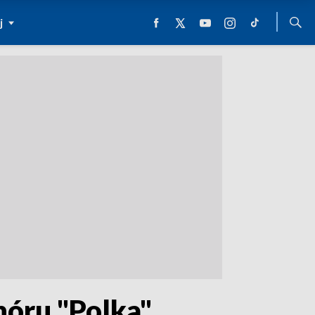
j
hóru "Polka"