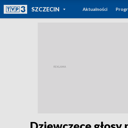
POWRÓT DO
SZCZECIN
Aktualności
Prog
TVP REGIONY
Dziewczęce głosy 