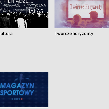
Kultura
Twórcze horyzonty