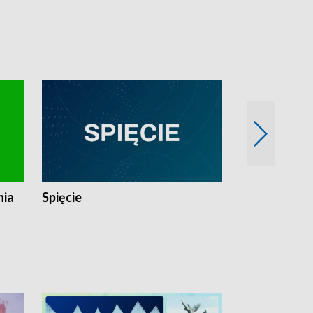
nia
Spięcie
Niedziałkow