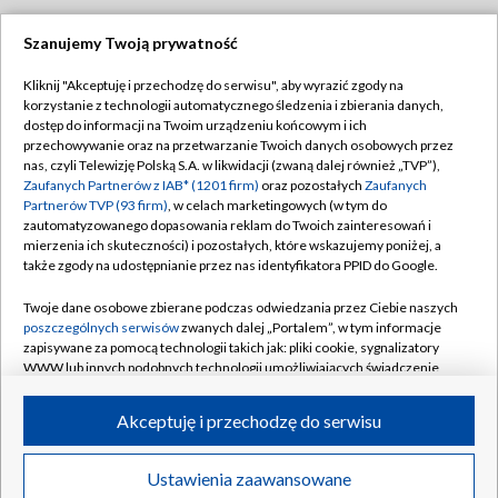
Szanujemy Twoją prywatność
Dołącz do nas:
Kliknij "Akceptuję i przechodzę do serwisu", aby wyrazić zgody na
korzystanie z technologii automatycznego śledzenia i zbierania danych,
TVP
dostęp do informacji na Twoim urządzeniu końcowym i ich
Abonament TVP
przechowywanie oraz na przetwarzanie Twoich danych osobowych przez
Regulamin TVP
nas, czyli Telewizję Polską S.A. w likwidacji (zwaną dalej również „TVP”),
Emisja w TVP
Polityka prywatności
Zaufanych Partnerów z IAB* (1201 firm)
oraz pozostałych
Zaufanych
Partnerów TVP (93 firm)
, w celach marketingowych (w tym do
Centrum informacji TVP
Moje zgody
zautomatyzowanego dopasowania reklam do Twoich zainteresowań i
mierzenia ich skuteczności) i pozostałych, które wskazujemy poniżej, a
Naziemna Telewizja Cyfrowa
Pomoc
także zgody na udostępnianie przez nas identyfikatora PPID do Google.
Sklep TVP
Biuro reklamy
Twoje dane osobowe zbierane podczas odwiedzania przez Ciebie naszych
Rada Programowa
Kontakt
poszczególnych serwisów
zwanych dalej „Portalem”, w tym informacje
zapisywane za pomocą technologii takich jak: pliki cookie, sygnalizatory
System NOS
WWW lub innych podobnych technologii umożliwiających świadczenie
dopasowanych i bezpiecznych usług, personalizację treści oraz reklam,
Informacje o nadawcy
Kanały
udostępnianie funkcji mediów społecznościowych oraz analizowanie
Akceptuję i przechodzę do serwisu
ruchu w Internecie.
Program dla prasy
©2026 Telewizja Polska S.A. w likwidacji
Biuro Reklamy
Twoje dane osobowe zbierane podczas odwiedzania przez Ciebie
Ustawienia zaawansowane
poszczególnych serwisów
na Portalu, takie jak adresy IP, identyfikatory