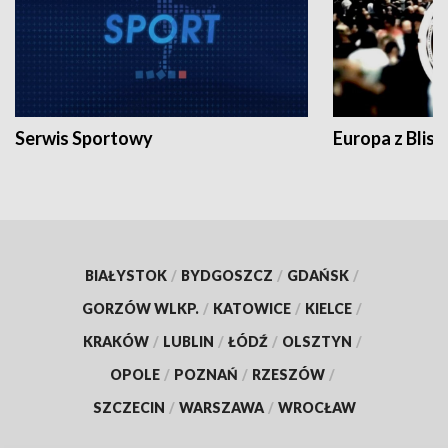
Serwis Sportowy
Europa z Blisk
BIAŁYSTOK
/
BYDGOSZCZ
/
GDAŃSK
/
GORZÓW WLKP.
/
KATOWICE
/
KIELCE
/
KRAKÓW
/
LUBLIN
/
ŁÓDŹ
/
OLSZTYN
/
OPOLE
/
POZNAŃ
/
RZESZÓW
/
SZCZECIN
/
WARSZAWA
/
WROCŁAW