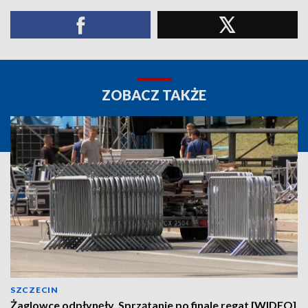
ZOBACZ TAKŻE
SZCZECIN
Żaglowce odpłynęły. Sprzątanie po finale regat [WIDEO]