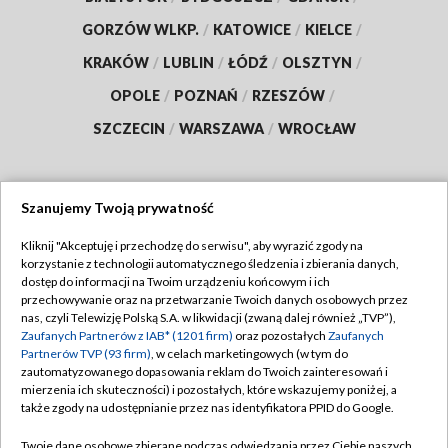
GORZÓW WLKP.
/
KATOWICE
/
KIELCE
/
KRAKÓW
/
LUBLIN
/
ŁÓDŹ
/
OLSZTYN
/
OPOLE
/
POZNAŃ
/
RZESZÓW
/
SZCZECIN
/
WARSZAWA
/
WROCŁAW
Szanujemy Twoją prywatność
Dołącz do nas:
Kliknij "Akceptuję i przechodzę do serwisu", aby wyrazić zgody na
korzystanie z technologii automatycznego śledzenia i zbierania danych,
TVP
dostęp do informacji na Twoim urządzeniu końcowym i ich
Abonament TVP
przechowywanie oraz na przetwarzanie Twoich danych osobowych przez
Regulamin TVP
nas, czyli Telewizję Polską S.A. w likwidacji (zwaną dalej również „TVP”),
Emisja w TVP
Polityka prywatności
Zaufanych Partnerów z IAB* (1201 firm)
oraz pozostałych
Zaufanych
Partnerów TVP (93 firm)
, w celach marketingowych (w tym do
Centrum informacji TVP
Moje zgody
zautomatyzowanego dopasowania reklam do Twoich zainteresowań i
mierzenia ich skuteczności) i pozostałych, które wskazujemy poniżej, a
Naziemna Telewizja Cyfrowa
Pomoc
także zgody na udostępnianie przez nas identyfikatora PPID do Google.
Sklep TVP
Biuro reklamy
Twoje dane osobowe zbierane podczas odwiedzania przez Ciebie naszych