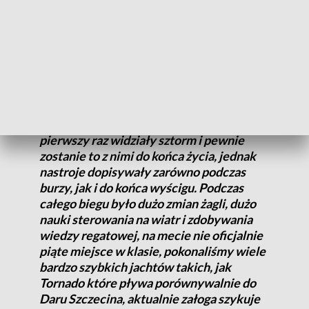
Chopin. Druga nasza załoga na Zrywie przypłynęła na linię
mety nieco później. Jacht zajął 5 miejsce w swojej klasie.
Start wyszedł mega fajnie, w początkowej
fazie wyścigu płynęliśmy najwięcej 10,01
węzła, następnie spotkała nas burza, i
wszystkie jednostki zwolniły. Załoga
pierwszy raz widziały sztorm i pewnie
zostanie to z nimi do końca życia, jednak
nastroje dopisywały zarówno podczas
burzy, jak i do końca wyścigu. Podczas
całego biegu było dużo zmian żagli, dużo
nauki sterowania na wiatr i zdobywania
wiedzy regatowej, na mecie nie oficjalnie
piąte miejsce w klasie, pokonaliśmy wiele
bardzo szybkich jachtów takich, jak
Tornado które pływa porównywalnie do
Daru Szczecina, aktualnie załoga szykuje