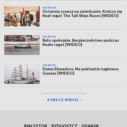
SZCZECIN
Ostatnia szansa na zwiedzanie. Kończy się
finał regat The Tall Ships Races [WIDEO]
SZCZECIN
Było spokojnie. Bezpieczeństwo podczas
finału regat [WIDEO]
SZCZECIN
Duma Ekwadoru. Na pokładzie żaglowca
Guayas [WIDEO]
ZOBACZ WIĘCEJ
BIAŁYSTOK
/
BYDGOSZCZ
/
GDAŃSK
/