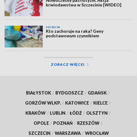
Nowoczesny patriotyzm. Akcja
krwiodawstwa w Szczecinie [WIDEO]
SZCZECIN
Kto zachoruje na raka? Geny
podstawowym czynnikiem
ZOBACZ WIĘCEJ
BIAŁYSTOK
/
BYDGOSZCZ
/
GDAŃSK
/
GORZÓW WLKP.
/
KATOWICE
/
KIELCE
/
KRAKÓW
/
LUBLIN
/
ŁÓDŹ
/
OLSZTYN
/
OPOLE
/
POZNAŃ
/
RZESZÓW
/
SZCZECIN
/
WARSZAWA
/
WROCŁAW