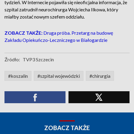
tydzień. W Internecie pojawiła się nieoficjalna informacja, że
szpital zatrudnił neurochirurga Wojciecha Ilkowa, który
miałby zostać nowym szefem oddziału.
ZOBACZ TAKŻE:
Druga próba. Przetarg na budowę
Zakładu Opiekuńczo-Leczniczego w Białogardzie
Źródło:
TVP3 Szczecin
#koszalin
#szpital wojewódzki
#chirurgia
ZOBACZ TAKŻE