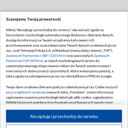
Szanujemy Twoją prywatność
Dołącz do nas:
Kliknij "Akceptuję i przechodzę do serwisu", aby wyrazić zgody na
korzystanie z technologii automatycznego śledzenia i zbierania danych,
TVP
dostęp do informacji na Twoim urządzeniu końcowym i ich
Abonament TVP
przechowywanie oraz na przetwarzanie Twoich danych osobowych przez
Regulamin TVP
nas, czyli Telewizję Polską S.A. w likwidacji (zwaną dalej również „TVP”),
Emisja w TVP
Polityka prywatności
Zaufanych Partnerów z IAB* (1201 firm)
oraz pozostałych
Zaufanych
Partnerów TVP (93 firm)
, w celach marketingowych (w tym do
Centrum informacji TVP
Moje zgody
zautomatyzowanego dopasowania reklam do Twoich zainteresowań i
mierzenia ich skuteczności) i pozostałych, które wskazujemy poniżej, a
Naziemna Telewizja Cyfrowa
Pomoc
także zgody na udostępnianie przez nas identyfikatora PPID do Google.
Sklep TVP
Biuro reklamy
Twoje dane osobowe zbierane podczas odwiedzania przez Ciebie naszych
Rada Programowa
Kontakt
poszczególnych serwisów
zwanych dalej „Portalem”, w tym informacje
zapisywane za pomocą technologii takich jak: pliki cookie, sygnalizatory
System NOS
WWW lub innych podobnych technologii umożliwiających świadczenie
dopasowanych i bezpiecznych usług, personalizację treści oraz reklam,
Informacje o nadawcy
Kanały
udostępnianie funkcji mediów społecznościowych oraz analizowanie
Akceptuję i przechodzę do serwisu
ruchu w Internecie.
Program dla prasy
©2026 Telewizja Polska S.A. w likwidacji
Biuro Reklamy