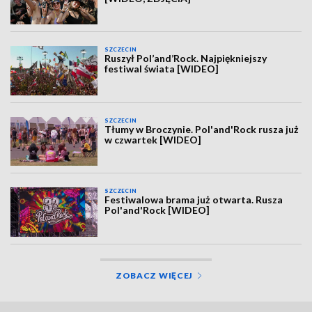
SZCZECIN
Ruszył Pol’and’Rock. Najpiękniejszy
festiwal świata [WIDEO]
SZCZECIN
Tłumy w Broczynie. Pol'and'Rock rusza już
w czwartek [WIDEO]
SZCZECIN
Festiwalowa brama już otwarta. Rusza
Pol'and'Rock [WIDEO]
ZOBACZ WIĘCEJ