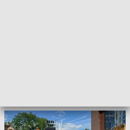
Kulminacyjny moment w Międzyzdrojach. Gala Odciśnięcia Dłoni (fot.
PAP/Marcin Bieleck)
W Międzyzdrojach kończy się 27. Festiwal Gwiazd.
Łowcy autografów i zdjęć szaleją, gwiazdy
cierpliwie pozują, ale wszyscy bawią się wyśmienicie.
Taka okazja zdarza się tylko raz w roku.