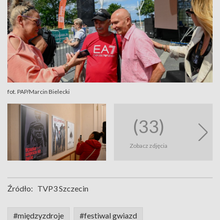
fot. PAP/Marcin Bielecki
(33)
Zobacz zdjęcia
Źródło:
TVP3 Szczecin
#międzyzdroje
#festiwal gwiazd