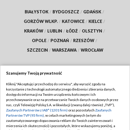
BIAŁYSTOK
/
BYDGOSZCZ
/
GDAŃSK
/
GORZÓW WLKP.
/
KATOWICE
/
KIELCE
/
KRAKÓW
/
LUBLIN
/
ŁÓDŹ
/
OLSZTYN
/
OPOLE
/
POZNAŃ
/
RZESZÓW
/
SZCZECIN
/
WARSZAWA
/
WROCŁAW
Szanujemy Twoją prywatność
Dołącz do nas:
Kliknij "Akceptuję i przechodzę do serwisu", aby wyrazić zgody na
korzystanie z technologii automatycznego śledzenia i zbierania danych,
TVP
dostęp do informacji na Twoim urządzeniu końcowym i ich
Abonament TVP
przechowywanie oraz na przetwarzanie Twoich danych osobowych przez
Regulamin TVP
nas, czyli Telewizję Polską S.A. w likwidacji (zwaną dalej również „TVP”),
Emisja w TVP
Polityka prywatności
Zaufanych Partnerów z IAB* (1201 firm)
oraz pozostałych
Zaufanych
Partnerów TVP (93 firm)
, w celach marketingowych (w tym do
Centrum informacji TVP
Moje zgody
zautomatyzowanego dopasowania reklam do Twoich zainteresowań i
mierzenia ich skuteczności) i pozostałych, które wskazujemy poniżej, a
Naziemna Telewizja Cyfrowa
Pomoc