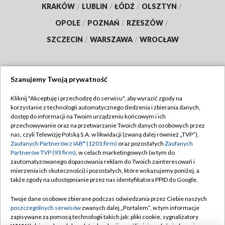
KRAKÓW
/
LUBLIN
/
ŁÓDŹ
/
OLSZTYN
/
OPOLE
/
POZNAŃ
/
RZESZÓW
/
SZCZECIN
/
WARSZAWA
/
WROCŁAW
Szanujemy Twoją prywatność
Dołącz do nas:
Kliknij "Akceptuję i przechodzę do serwisu", aby wyrazić zgody na
korzystanie z technologii automatycznego śledzenia i zbierania danych,
TVP
dostęp do informacji na Twoim urządzeniu końcowym i ich
Abonament TVP
przechowywanie oraz na przetwarzanie Twoich danych osobowych przez
Regulamin TVP
nas, czyli Telewizję Polską S.A. w likwidacji (zwaną dalej również „TVP”),
Emisja w TVP
Polityka prywatności
Zaufanych Partnerów z IAB* (1201 firm)
oraz pozostałych
Zaufanych
Partnerów TVP (93 firm)
, w celach marketingowych (w tym do
Centrum informacji TVP
Moje zgody
zautomatyzowanego dopasowania reklam do Twoich zainteresowań i
mierzenia ich skuteczności) i pozostałych, które wskazujemy poniżej, a
Naziemna Telewizja Cyfrowa
Pomoc
także zgody na udostępnianie przez nas identyfikatora PPID do Google.
Sklep TVP
Biuro reklamy
Twoje dane osobowe zbierane podczas odwiedzania przez Ciebie naszych
Rada Programowa
Kontakt
poszczególnych serwisów
zwanych dalej „Portalem”, w tym informacje
zapisywane za pomocą technologii takich jak: pliki cookie, sygnalizatory
System NOS