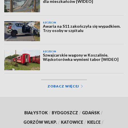
dla mieszkańców [WIDEO]
SZCZECIN
Awaria na S11 zakończyła się wypadkiem.
Trzy osoby w szpitalu
SZCZECIN
Szwajcarskie wagony w Koszalinie.
Wąskotorówka wymieni tabor [WIDEO]
ZOBACZ WIĘCEJ
BIAŁYSTOK
/
BYDGOSZCZ
/
GDAŃSK
/
GORZÓW WLKP.
/
KATOWICE
/
KIELCE
/