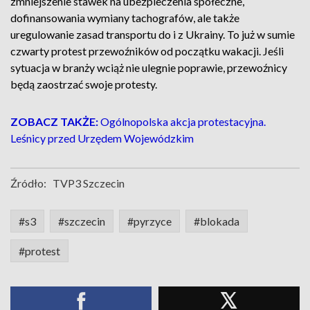
zmniejszenie stawek na ubezpieczenia społeczne,
dofinansowania wymiany tachografów, ale także
uregulowanie zasad transportu do i z Ukrainy. To już w sumie
czwarty protest przewoźników od początku wakacji. Jeśli
sytuacja w branży wciąż nie ulegnie poprawie, przewoźnicy
będą zaostrzać swoje protesty.
ZOBACZ TAKŻE:
Ogólnopolska akcja protestacyjna.
Leśnicy przed Urzędem Wojewódzkim
Źródło:
TVP3 Szczecin
#s3
#szczecin
#pyrzyce
#blokada
#protest