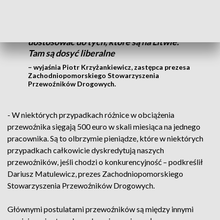
Rząd na to kompletnie nie reaguje. My
oczekujemy tego, żeby wyrównać te
możliwości i obciążenia socjalne
dostosować do tych, które są na Litwie.
Tam są dosyć liberalne
– wyjaśnia Piotr Krzyżankiewicz, zastępca prezesa
Zachodniopomorskiego Stowarzyszenia
Przewoźników Drogowych.
- W niektórych przypadkach różnice w obciążenia
przewoźnika sięgają 500 euro w skali miesiąca na jednego
pracownika. Są to olbrzymie pieniądze, które w niektórych
przypadkach całkowicie dyskredytują naszych
przewoźników, jeśli chodzi o konkurencyjność – podkreślił
Dariusz Matulewicz, prezes Zachodniopomorskiego
Stowarzyszenia Przewoźników Drogowych.
Głównymi postulatami przewoźników są między innymi