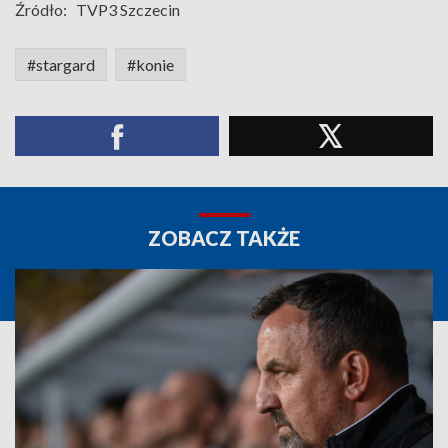
Źródło:
TVP3 Szczecin
#stargard
#konie
ZOBACZ TAKŻE