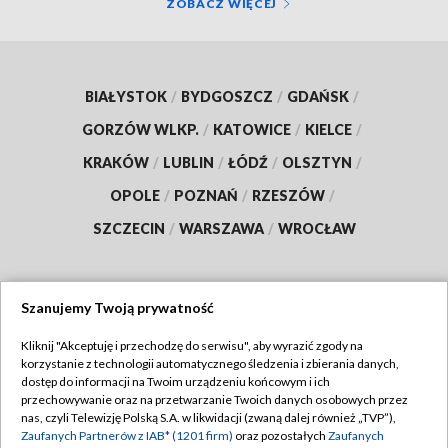
ZOBACZ WIĘCEJ
BIAŁYSTOK
/
BYDGOSZCZ
/
GDAŃSK
/
GORZÓW WLKP.
/
KATOWICE
/
KIELCE
/
KRAKÓW
/
LUBLIN
/
ŁÓDŹ
/
OLSZTYN
/
OPOLE
/
POZNAŃ
/
RZESZÓW
/
SZCZECIN
/
WARSZAWA
/
WROCŁAW
Szanujemy Twoją prywatność
Dołącz do nas:
Kliknij "Akceptuję i przechodzę do serwisu", aby wyrazić zgody na
korzystanie z technologii automatycznego śledzenia i zbierania danych,
TVP
dostęp do informacji na Twoim urządzeniu końcowym i ich
Abonament TVP
przechowywanie oraz na przetwarzanie Twoich danych osobowych przez
Regulamin TVP
nas, czyli Telewizję Polską S.A. w likwidacji (zwaną dalej również „TVP”),
Emisja w TVP
Polityka prywatności
Zaufanych Partnerów z IAB* (1201 firm)
oraz pozostałych
Zaufanych