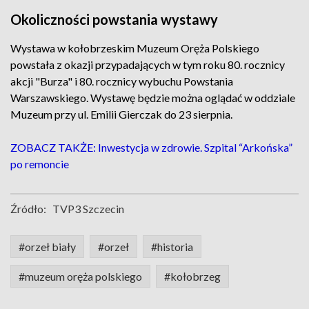
Okoliczności powstania wystawy
Wystawa w kołobrzeskim Muzeum Oręża Polskiego
powstała z okazji przypadających w tym roku 80. rocznicy
akcji "Burza" i 80. rocznicy wybuchu Powstania
Warszawskiego. Wystawę będzie można oglądać w oddziale
Muzeum przy ul. Emilii Gierczak do 23 sierpnia.
ZOBACZ TAKŻE: Inwestycja w zdrowie. Szpital “Arkońska”
po remoncie
Źródło:
TVP3 Szczecin
#orzeł biały
#orzeł
#historia
#muzeum oręża polskiego
#kołobrzeg