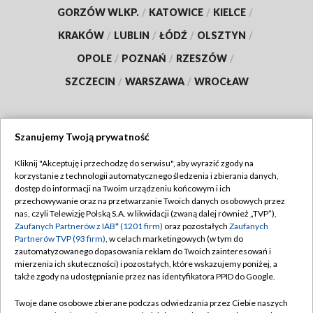
GORZÓW WLKP.
/
KATOWICE
/
KIELCE
/
KRAKÓW
/
LUBLIN
/
ŁÓDŹ
/
OLSZTYN
/
OPOLE
/
POZNAŃ
/
RZESZÓW
/
SZCZECIN
/
WARSZAWA
/
WROCŁAW
Szanujemy Twoją prywatność
Dołącz do nas:
Kliknij "Akceptuję i przechodzę do serwisu", aby wyrazić zgody na
korzystanie z technologii automatycznego śledzenia i zbierania danych,
TVP
dostęp do informacji na Twoim urządzeniu końcowym i ich
Abonament TVP
przechowywanie oraz na przetwarzanie Twoich danych osobowych przez
Regulamin TVP
nas, czyli Telewizję Polską S.A. w likwidacji (zwaną dalej również „TVP”),
Emisja w TVP
Polityka prywatności
Zaufanych Partnerów z IAB* (1201 firm)
oraz pozostałych
Zaufanych
Partnerów TVP (93 firm)
, w celach marketingowych (w tym do
Centrum informacji TVP
Moje zgody
zautomatyzowanego dopasowania reklam do Twoich zainteresowań i
mierzenia ich skuteczności) i pozostałych, które wskazujemy poniżej, a
Naziemna Telewizja Cyfrowa
Pomoc
także zgody na udostępnianie przez nas identyfikatora PPID do Google.
Sklep TVP
Biuro reklamy
Twoje dane osobowe zbierane podczas odwiedzania przez Ciebie naszych