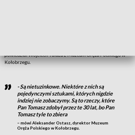
Symbolika konspiracyjnych bohaterów
- Konspiracyjne orły symbolizują ofiarność polskich
bohaterów, którzy walczyli o tę polskość właśnie. Płacąc
często za to swoim życiem. Bohaterowie ci byli bardzo
młodym pokoleniem, które poświęciło wszystko, abyśmy my
mogli dziś żyć w wolnej Polsce, więc „chwała bohaterom” -
powiedział Wojciech Tułaza z Muzeum Oręża Polskiego w
Kołobrzegu.
- Są nietuzinkowe. Niektóre z nich są
pojedynczymi sztukami, których nigdzie
indziej nie zobaczymy. Są to rzeczy, które
Pan Tomasz zdobył przez te 30 lat, bo Pan
Tomasz tyle to zbiera
– mówi Aleksander Ostasz, dyrektor Muzeum
Oręża Polskiego w Kołobrzegu.