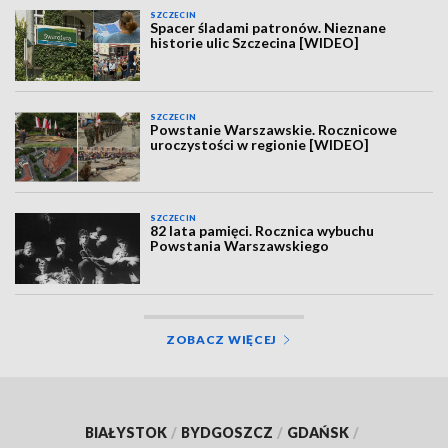
SZCZECIN
Spacer śladami patronów. Nieznane
historie ulic Szczecina [WIDEO]
SZCZECIN
Powstanie Warszawskie. Rocznicowe
uroczystości w regionie [WIDEO]
SZCZECIN
82 lata pamięci. Rocznica wybuchu
Powstania Warszawskiego
ZOBACZ WIĘCEJ
BIAŁYSTOK
/
BYDGOSZCZ
/
GDAŃSK
/