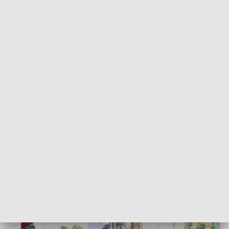
POWRÓT DO
SZCZECIN
TVP REGIONY
"Czujemy się oszukani". Pikieta na pl.
Adamowicza w Szczecinie [WIDEO]
2024-07-15
Anna Klimczyk / rp