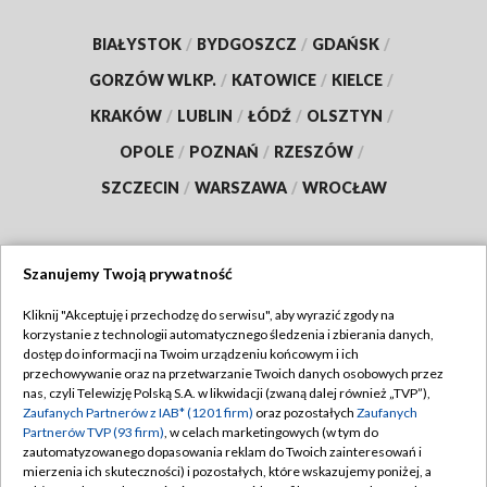
BIAŁYSTOK
/
BYDGOSZCZ
/
GDAŃSK
/
GORZÓW WLKP.
/
KATOWICE
/
KIELCE
/
KRAKÓW
/
LUBLIN
/
ŁÓDŹ
/
OLSZTYN
/
OPOLE
/
POZNAŃ
/
RZESZÓW
/
SZCZECIN
/
WARSZAWA
/
WROCŁAW
Szanujemy Twoją prywatność
Dołącz do nas:
Kliknij "Akceptuję i przechodzę do serwisu", aby wyrazić zgody na
korzystanie z technologii automatycznego śledzenia i zbierania danych,
TVP
dostęp do informacji na Twoim urządzeniu końcowym i ich
Abonament TVP
przechowywanie oraz na przetwarzanie Twoich danych osobowych przez
Regulamin TVP
nas, czyli Telewizję Polską S.A. w likwidacji (zwaną dalej również „TVP”),
Emisja w TVP
Polityka prywatności
Zaufanych Partnerów z IAB* (1201 firm)
oraz pozostałych
Zaufanych
Partnerów TVP (93 firm)
, w celach marketingowych (w tym do
Centrum informacji TVP
Moje zgody
zautomatyzowanego dopasowania reklam do Twoich zainteresowań i
mierzenia ich skuteczności) i pozostałych, które wskazujemy poniżej, a
Naziemna Telewizja Cyfrowa
Pomoc