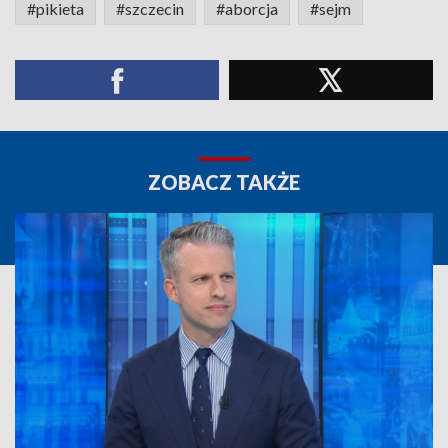
#pikieta
#szczecin
#aborcja
#sejm
ZOBACZ TAKŻE