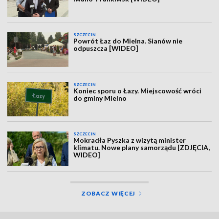
SZCZECIN
Powrót Łaz do Mielna. Sianów nie
odpuszcza [WIDEO]
SZCZECIN
Koniec sporu o Łazy. Miejscowość wróci
do gminy Mielno
SZCZECIN
Mokradła Pyszka z wizytą minister
klimatu. Nowe plany samorządu [ZDJĘCIA,
WIDEO]
ZOBACZ WIĘCEJ