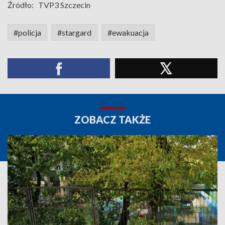
Źródło:
TVP3 Szczecin
#policja
#stargard
#ewakuacja
ZOBACZ TAKŻE