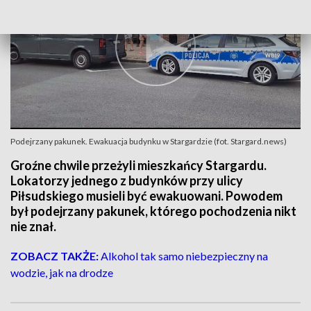
Podejrzany pakunek. Ewakuacja budynku w Stargardzie (fot. Stargard.news)
Groźne chwile przeżyli mieszkańcy Stargardu.
Lokatorzy jednego z budynków przy ulicy
Piłsudskiego musieli być ewakuowani. Powodem
był podejrzany pakunek, którego pochodzenia nikt
nie znał.
ZOBACZ TAKŻE:
Alkohol tak samo niebezpieczny na
wodzie, jak na drodze