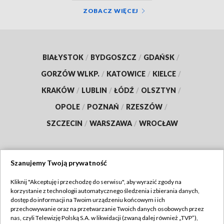
ZOBACZ WIĘCEJ
BIAŁYSTOK
/
BYDGOSZCZ
/
GDAŃSK
/
GORZÓW WLKP.
/
KATOWICE
/
KIELCE
/
KRAKÓW
/
LUBLIN
/
ŁÓDŹ
/
OLSZTYN
/
OPOLE
/
POZNAŃ
/
RZESZÓW
/
SZCZECIN
/
WARSZAWA
/
WROCŁAW
Szanujemy Twoją prywatność
Dołącz do nas:
Kliknij "Akceptuję i przechodzę do serwisu", aby wyrazić zgody na
korzystanie z technologii automatycznego śledzenia i zbierania danych,
TVP
dostęp do informacji na Twoim urządzeniu końcowym i ich
Abonament TVP
przechowywanie oraz na przetwarzanie Twoich danych osobowych przez
Regulamin TVP
nas, czyli Telewizję Polską S.A. w likwidacji (zwaną dalej również „TVP”),