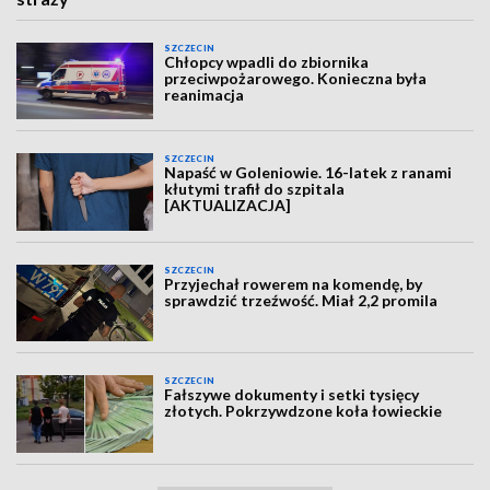
SZCZECIN
Chłopcy wpadli do zbiornika
przeciwpożarowego. Konieczna była
reanimacja
SZCZECIN
Napaść w Goleniowie. 16-latek z ranami
kłutymi trafił do szpitala
[AKTUALIZACJA]
SZCZECIN
Przyjechał rowerem na komendę, by
sprawdzić trzeźwość. Miał 2,2 promila
SZCZECIN
Fałszywe dokumenty i setki tysięcy
złotych. Pokrzywdzone koła łowieckie