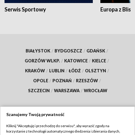
Serwis Sportowy
Europa z Blisk
BIAŁYSTOK
/
BYDGOSZCZ
/
GDAŃSK
/
GORZÓW WLKP.
/
KATOWICE
/
KIELCE
/
KRAKÓW
/
LUBLIN
/
ŁÓDŹ
/
OLSZTYN
/
OPOLE
/
POZNAŃ
/
RZESZÓW
/
SZCZECIN
/
WARSZAWA
/
WROCŁAW
Szanujemy Twoją prywatność
Dołącz do nas:
Kliknij "Akceptuję i przechodzę do serwisu", aby wyrazić zgody na
korzystanie z technologii automatycznego śledzenia i zbierania danych,
TVP