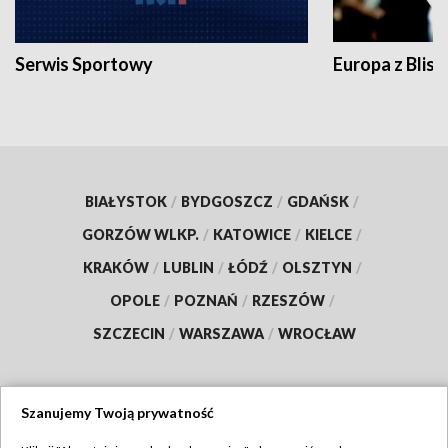
Serwis Sportowy
Europa z Blisk
BIAŁYSTOK
/
BYDGOSZCZ
/
GDAŃSK
/
GORZÓW WLKP.
/
KATOWICE
/
KIELCE
/
KRAKÓW
/
LUBLIN
/
ŁÓDŹ
/
OLSZTYN
/
OPOLE
/
POZNAŃ
/
RZESZÓW
/
SZCZECIN
/
WARSZAWA
/
WROCŁAW
Szanujemy Twoją prywatność
Dołącz do nas: