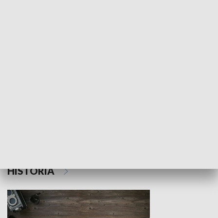
NAUKA I EDUKACJA
Z indeksem w ręku
Droga po suk
HISTORIA