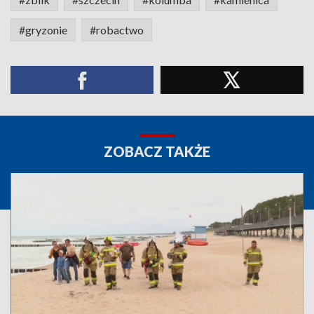
#gryzonie
#robactwo
ZOBACZ TAKŻE