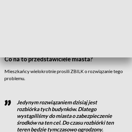
budynku znaleziono osobę, która tam spała - mówi st. kpt.
Franciszek Goliński z Komendy Miejskiej PSP w Szczecinie.
W ostatniej chwili mężczyzna został ewakuowany. W
pustostanie, który grozi zawaleniem mieszka w sumie kilku
mężczyzn.
Co na to przedstawiciele miasta?
Mieszkańcy wielokrotnie prosili ZBILK o rozwiązanie tego
problemu.
Jedynym rozwiązaniem dzisiaj jest
rozbiórka tych budynków. Dlatego
wystąpiliśmy do miasta o zabezpieczenie
środków na ten cel. Do czasu rozbiórki ten
teren będzie tymczasowo ogrodzony.