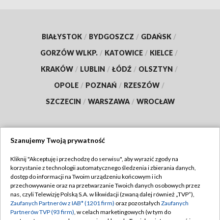
BIAŁYSTOK
/
BYDGOSZCZ
/
GDAŃSK
/
GORZÓW WLKP.
/
KATOWICE
/
KIELCE
/
KRAKÓW
/
LUBLIN
/
ŁÓDŹ
/
OLSZTYN
/
OPOLE
/
POZNAŃ
/
RZESZÓW
/
SZCZECIN
/
WARSZAWA
/
WROCŁAW
Szanujemy Twoją prywatność
Dołącz do nas:
Kliknij "Akceptuję i przechodzę do serwisu", aby wyrazić zgody na
korzystanie z technologii automatycznego śledzenia i zbierania danych,
TVP
dostęp do informacji na Twoim urządzeniu końcowym i ich
Abonament TVP
przechowywanie oraz na przetwarzanie Twoich danych osobowych przez
Regulamin TVP
nas, czyli Telewizję Polską S.A. w likwidacji (zwaną dalej również „TVP”),
Emisja w TVP
Polityka prywatności
Zaufanych Partnerów z IAB* (1201 firm)
oraz pozostałych
Zaufanych
Partnerów TVP (93 firm)
, w celach marketingowych (w tym do
Centrum informacji TVP
Moje zgody