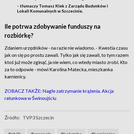
- tłumaczy Tomasz Klek z Zarządu Budynków i
Lokali Komunalnych w Szczecinie.
Ile potrwa zdobywanie funduszy na
rozbiórkę?
Zdaniem urzędników - na razie nie wiadomo. - Kwestia czasu
jak on się po prostu zawali. Tylko jak się zawali, to tym razem
ktoś już może zginąć, ja nie wiem, co wtedy miasto zrobi. Kto
za to odpowie - mówi Karolina Matecka, mieszkanka
kamienicy.
ZOBACZ TAKŻE: Nagłe zatrzymanie krążenia. Akcja
ratunkowa w Świnoujściu
Źródło:
TVP3 Szczecin
#zbilk
#szczecin
#kolumba
#kamienica