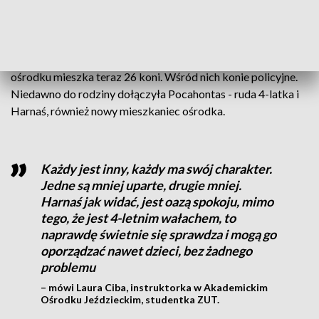
Infrastruktura na najwyższym poziomie
Nowa infrastruktura ma spełnić marzenia o randze ośrodka
przygotowań olimpijskich oraz organizacji zawodów. W
ośrodku mieszka teraz 26 koni. Wśród nich konie policyjne.
Niedawno do rodziny dołączyła Pocahontas - ruda 4-latka i
Harnaś, również nowy mieszkaniec ośrodka.
Każdy jest inny, każdy ma swój charakter.
Jedne są mniej uparte, drugie mniej.
Harnaś jak widać, jest oazą spokoju, mimo
tego, że jest 4-letnim wałachem, to
naprawdę świetnie się sprawdza i mogą go
oporządzać nawet dzieci, bez żadnego
problemu
– mówi Laura Ciba, instruktorka w Akademickim
Ośrodku Jeździeckim, studentka ZUT.