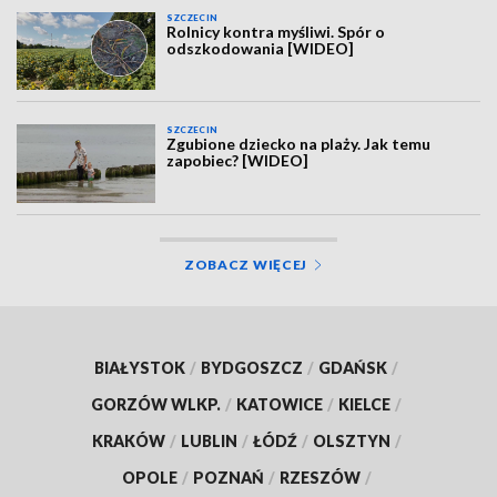
SZCZECIN
Rolnicy kontra myśliwi. Spór o
odszkodowania [WIDEO]
SZCZECIN
Zgubione dziecko na plaży. Jak temu
zapobiec? [WIDEO]
ZOBACZ WIĘCEJ
BIAŁYSTOK
/
BYDGOSZCZ
/
GDAŃSK
/
GORZÓW WLKP.
/
KATOWICE
/
KIELCE
/
KRAKÓW
/
LUBLIN
/
ŁÓDŹ
/
OLSZTYN
/
OPOLE
/
POZNAŃ
/
RZESZÓW
/