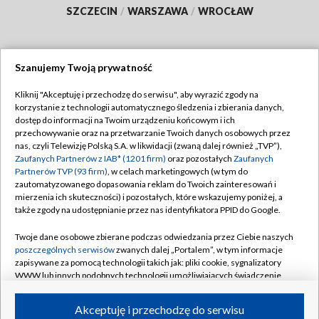
SZCZECIN
/
WARSZAWA
/
WROCŁAW
Szanujemy Twoją prywatność
Dołącz do nas:
Kliknij "Akceptuję i przechodzę do serwisu", aby wyrazić zgody na
korzystanie z technologii automatycznego śledzenia i zbierania danych,
TVP
dostęp do informacji na Twoim urządzeniu końcowym i ich
Abonament TVP
przechowywanie oraz na przetwarzanie Twoich danych osobowych przez
Regulamin TVP
nas, czyli Telewizję Polską S.A. w likwidacji (zwaną dalej również „TVP”),
Emisja w TVP
Polityka prywatności
Zaufanych Partnerów z IAB* (1201 firm)
oraz pozostałych
Zaufanych
Partnerów TVP (93 firm)
, w celach marketingowych (w tym do
Centrum informacji TVP
Moje zgody
zautomatyzowanego dopasowania reklam do Twoich zainteresowań i
mierzenia ich skuteczności) i pozostałych, które wskazujemy poniżej, a
Naziemna Telewizja Cyfrowa
Pomoc
także zgody na udostępnianie przez nas identyfikatora PPID do Google.
Sklep TVP
Biuro reklamy
Twoje dane osobowe zbierane podczas odwiedzania przez Ciebie naszych
Rada Programowa
Kontakt
poszczególnych serwisów
zwanych dalej „Portalem”, w tym informacje
zapisywane za pomocą technologii takich jak: pliki cookie, sygnalizatory
System NOS
WWW lub innych podobnych technologii umożliwiających świadczenie
dopasowanych i bezpiecznych usług, personalizację treści oraz reklam,
Informacje o nadawcy
Kanały
udostępnianie funkcji mediów społecznościowych oraz analizowanie
Akceptuję i przechodzę do serwisu
ruchu w Internecie.
Program dla prasy