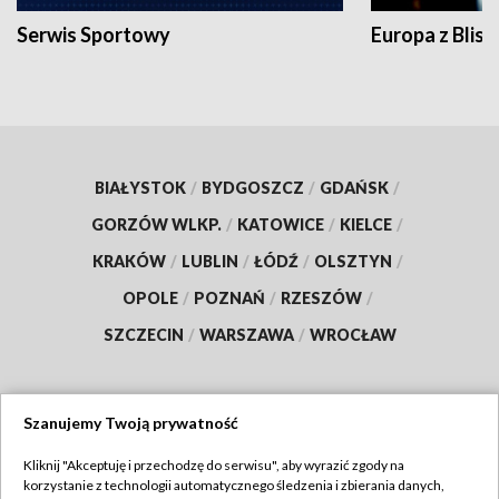
Serwis Sportowy
Europa z Blisk
BIAŁYSTOK
/
BYDGOSZCZ
/
GDAŃSK
/
GORZÓW WLKP.
/
KATOWICE
/
KIELCE
/
KRAKÓW
/
LUBLIN
/
ŁÓDŹ
/
OLSZTYN
/
OPOLE
/
POZNAŃ
/
RZESZÓW
/
SZCZECIN
/
WARSZAWA
/
WROCŁAW
Szanujemy Twoją prywatność
Dołącz do nas:
Kliknij "Akceptuję i przechodzę do serwisu", aby wyrazić zgody na
korzystanie z technologii automatycznego śledzenia i zbierania danych,
TVP