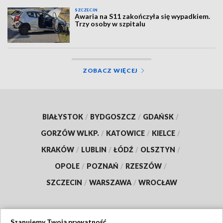
SZCZECIN
Awaria na S11 zakończyła się wypadkiem.
Trzy osoby w szpitalu
ZOBACZ WIĘCEJ
BIAŁYSTOK
/
BYDGOSZCZ
/
GDAŃSK
/
GORZÓW WLKP.
/
KATOWICE
/
KIELCE
/
KRAKÓW
/
LUBLIN
/
ŁÓDŹ
/
OLSZTYN
/
OPOLE
/
POZNAŃ
/
RZESZÓW
/
SZCZECIN
/
WARSZAWA
/
WROCŁAW
Szanujemy Twoją prywatność