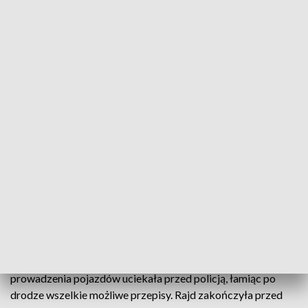
samo: „Spieszę się. Panie władzo, spieszę
się”. „Śpieszmy się powoli” mówi stare
polskie przysłowie
– podkreślił Arkadiusz Kuzio, ekspert ds. ruchu
drogowego.
Nie tylko zbyt szybka jazda
Nadmierna prędkość to tylko jeden z wielu grzechów
kierowców.
- Coraz częściej widzimy na drogach recydywistów, czyli
osoby, które już mają zatrzymane prawo jazdy i mimo to
wsiadają do samochodu zarówno po alkoholu, pod wpływem
alkoholu, narkotyków – skomentował Arkadiusz Kuzio.
Ekstremalny przykład łamania przepisów pochodzi z
województwa lubuskiego. 23-latka z sądowym zakazem
prowadzenia pojazdów uciekała przed policją, łamiąc po
drodze wszelkie możliwe przepisy. Rajd zakończyła przed