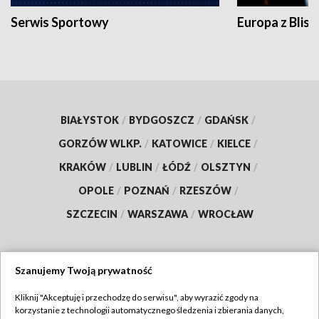
Serwis Sportowy
Europa z Blisk
BIAŁYSTOK
/
BYDGOSZCZ
/
GDAŃSK
/
GORZÓW WLKP.
/
KATOWICE
/
KIELCE
/
KRAKÓW
/
LUBLIN
/
ŁÓDŹ
/
OLSZTYN
/
OPOLE
/
POZNAŃ
/
RZESZÓW
/
SZCZECIN
/
WARSZAWA
/
WROCŁAW
Szanujemy Twoją prywatność
Dołącz do nas:
Kliknij "Akceptuję i przechodzę do serwisu", aby wyrazić zgody na
korzystanie z technologii automatycznego śledzenia i zbierania danych,
TVP