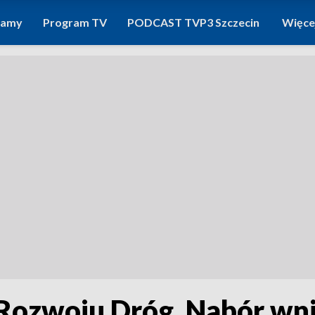
ramy
Program TV
PODCAST TVP3 Szczecin
Więce
Rozwoju Dróg. Nabór wn