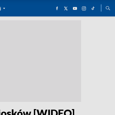
j
iosków [WIDEO]