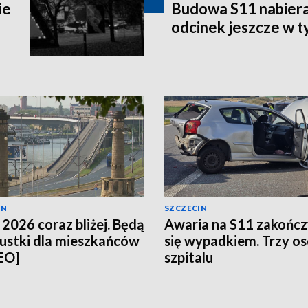
ie
Budowa S11 nabier
odcinek jeszcze w 
IN
SZCZECIN
 2026 coraz bliżej. Będą
Awaria na S11 zakończ
ustki dla mieszkańców
się wypadkiem. Trzy o
EO]
szpitalu