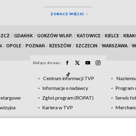
ZOBACZ WIĘCEJ
SZCZ
/
GDAŃSK
/
GORZÓW WLKP.
/
KATOWICE
/
KIELCE
/
KRA
N
/
OPOLE
/
POZNAŃ
/
RZESZÓW
/
SZCZECIN
/
WARSZAWA
/
W
Dołącz do nas:
Centrum informacji TVP
Naziemna
Informacje o nadawcy
Program d
zetargowe
Zgłoś program (ROPAT)
Serwis fo
wizyjna
Kariera w TVP
Merchandi