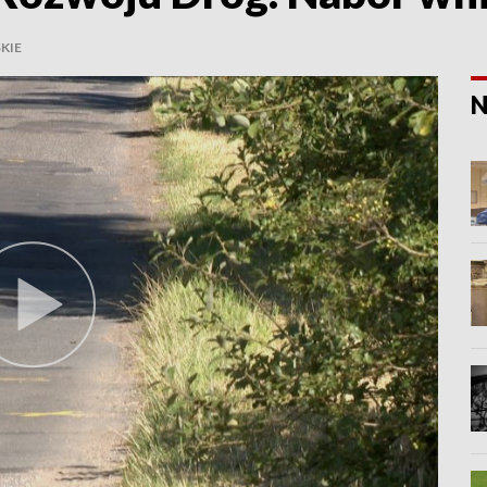
KIE
N