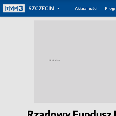
POWRÓT DO
SZCZECIN
Aktualności
Prog
TVP REGIONY
Rządowy Fundusz 