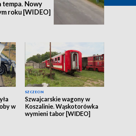
a tempa. Nowy
tym roku [WIDEO]
SZCZECIN
yła
Szwajcarskie wagony w
soby w
Koszalinie. Wąskotorówka
wymieni tabor [WIDEO]