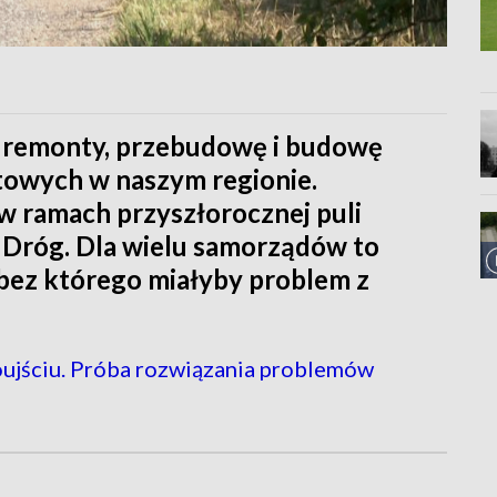
a remonty, przebudowę i budowę
towych w naszym regionie.
w ramach przyszłorocznej puli
róg. Dla wielu samorządów to
bez którego miałyby problem z
ujściu. Próba rozwiązania problemów