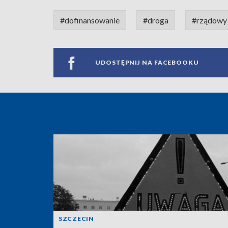
#dofinansowanie
#droga
#rządowy 
UDOSTĘPNIJ NA FACEBOOKU
SZCZECIN