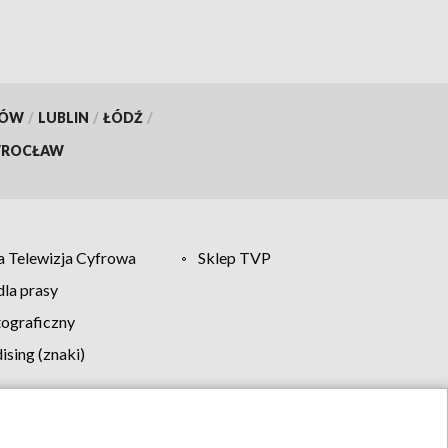
KÓW
/
LUBLIN
/
ŁÓDŹ
/
ROCŁAW
 Telewizja Cyfrowa
Sklep TVP
la prasy
tograficzny
sing (znaki)