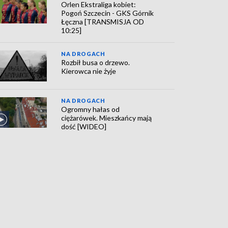
Orlen Ekstraliga kobiet:
Pogoń Szczecin - GKS Górnik
Łęczna [TRANSMISJA OD
10:25]
NA DROGACH
Rozbił busa o drzewo.
Kierowca nie żyje
NA DROGACH
Ogromny hałas od
ciężarówek. Mieszkańcy mają
dość [WIDEO]