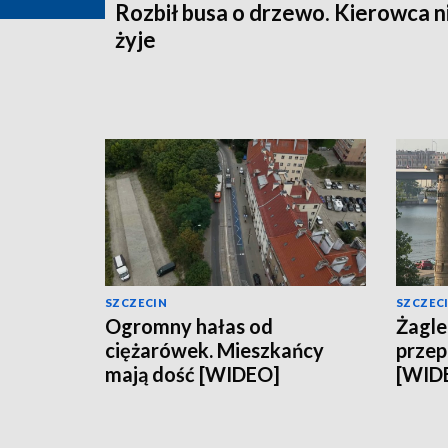
Rozbił busa o drzewo. Kierowca n
żyje
SZCZECIN
SZCZEC
Ogromny hałas od
Żagle
ciężarówek. Mieszkańcy
przep
mają dość [WIDEO]
[WID