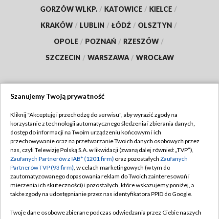
GORZÓW WLKP.
/
KATOWICE
/
KIELCE
/
KRAKÓW
/
LUBLIN
/
ŁÓDŹ
/
OLSZTYN
/
OPOLE
/
POZNAŃ
/
RZESZÓW
/
SZCZECIN
/
WARSZAWA
/
WROCŁAW
Szanujemy Twoją prywatność
Dołącz do nas:
Kliknij "Akceptuję i przechodzę do serwisu", aby wyrazić zgody na
korzystanie z technologii automatycznego śledzenia i zbierania danych,
TVP
dostęp do informacji na Twoim urządzeniu końcowym i ich
Abonament TVP
przechowywanie oraz na przetwarzanie Twoich danych osobowych przez
Regulamin TVP
nas, czyli Telewizję Polską S.A. w likwidacji (zwaną dalej również „TVP”),
Emisja w TVP
Polityka prywatności
Zaufanych Partnerów z IAB* (1201 firm)
oraz pozostałych
Zaufanych
Partnerów TVP (93 firm)
, w celach marketingowych (w tym do
Centrum informacji TVP
Moje zgody
zautomatyzowanego dopasowania reklam do Twoich zainteresowań i
mierzenia ich skuteczności) i pozostałych, które wskazujemy poniżej, a
Naziemna Telewizja Cyfrowa
Pomoc
także zgody na udostępnianie przez nas identyfikatora PPID do Google.
Sklep TVP
Biuro reklamy
Twoje dane osobowe zbierane podczas odwiedzania przez Ciebie naszych