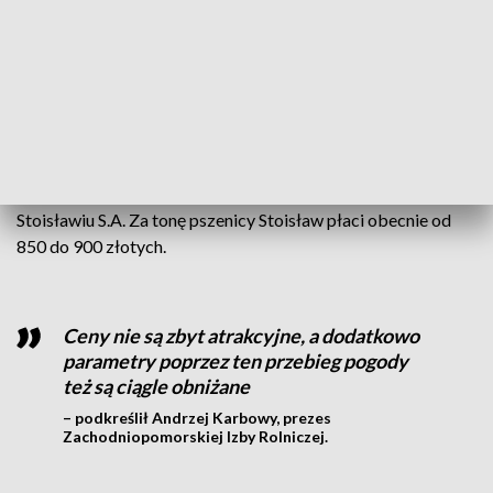
Kombajny ruszyły na pola, a ciągniki do skupów. Jeden z
większych w regionie zakładów zbożowo-młynarskich w
Stoisławiu z planowanych 50 tysięcy ton zbóż dotychczas
przyjął 15 tysięcy.
- Jest troszeczkę gorsza jakość i dotyczy to przede
wszystkim pszenicy - powiedział Mirosław Narojek, prezes
Przedsiębiorstwa Zbożowo-Młynarskiego “PZZ” w
Stoisławiu S.A. Za tonę pszenicy Stoisław płaci obecnie od
850 do 900 złotych.
Ceny nie są zbyt atrakcyjne, a dodatkowo
parametry poprzez ten przebieg pogody
też są ciągle obniżane
– podkreślił Andrzej Karbowy, prezes
Zachodniopomorskiej Izby Rolniczej.