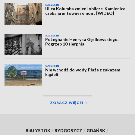
SZCZECIN
Ulica Kolumba zmieni oblicze. Kamienice
czeka gruntowny remont [WIDEO]
SZCZECIN
Pożegnanie Henryka Gęsikowskiego.
Pogrzeb 10 sierpnia
SZCZECIN
Nie wchodź do wody. Plaże z zakazem
kąpieli
ZOBACZ WIĘCEJ
BIAŁYSTOK
/
BYDGOSZCZ
/
GDAŃSK
/