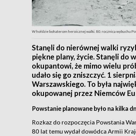
W hołdzie bohaterom heroicznej walki. 80. rocznica wybuchu 
Stanęli do nierównej walki ryzy
piękne plany, życie. Stanęli do
okupantowi, że mimo wielu prób
udało się go zniszczyć. 1 sierp
Warszawskiego. To była najwię
okupowanej przez Niemców Eur
Powstanie planowane było na kilka dn
Rozkaz do rozpoczęcia Powstania Wa
80 lat temu wydał dowódca Armii Kraj