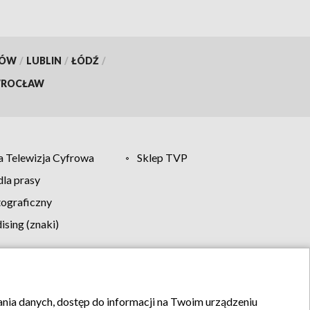
KÓW
/
LUBLIN
/
ŁÓDŹ
/
ROCŁAW
 Telewizja Cyfrowa
Sklep TVP
la prasy
tograficzny
sing (znaki)
klamy
Kontakt
rania danych, dostęp do informacji na Twoim urządzeniu