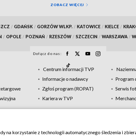
ZOBACZ WIĘCEJ
SZCZ
/
GDAŃSK
/
GORZÓW WLKP.
/
KATOWICE
/
KIELCE
/
KRA
N
/
OPOLE
/
POZNAŃ
/
RZESZÓW
/
SZCZECIN
/
WARSZAWA
/
W
Dołącz do nas:
Centrum informacji TVP
Naziemna
Informacje o nadawcy
Program d
zetargowe
Zgłoś program (ROPAT)
Serwis fo
wizyjna
Kariera w TVP
Merchandi
Polityka prywatności
Moje zgody
Pomoc
Biuro re
ody na korzystanie z technologii automatycznego śledzenia i zbie