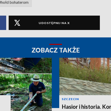
#hołd bohaterom
UDOSTĘPNIJ NA X
ZOBACZ TAKŻE
SZCZECIN
Hasior i historia. K