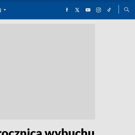
j
 rocznica wybuchu