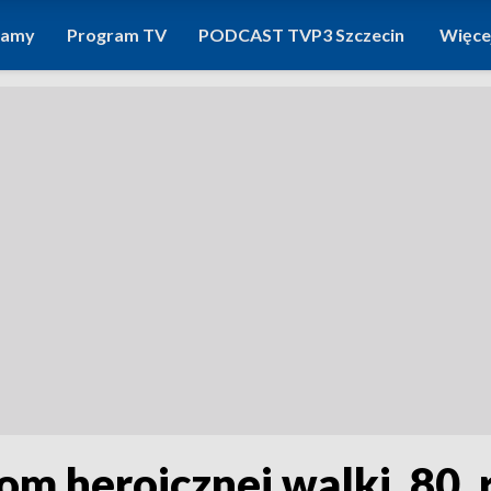
ramy
Program TV
PODCAST TVP3 Szczecin
Więce
m heroicznej walki. 80.