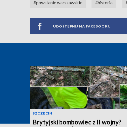
#powstanie warszawskie
#historia
UDOSTĘPNIJ NA FACEBOOKU
SZCZECIN
Brytyjski bombowiec z II wojny?