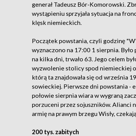
generał Tadeusz Bór-Komorowski. Zb
wystąpieniu sprzyjała sytuacja na fron
klęsk niemieckich.
Początek powstania, czyli godzinę "W
wyznaczono na 17:00 1 sierpnia. Było
na kilka dni, trwało 63. Jego celem był
wyzwolenie stolicy spod niemieckiej o
którą ta znajdowała się od września 
sowieckiej. Pierwsze dni powstania - e
połowie sierpnia wiara w wygraną zaczę
porzuceni przez sojuszników. Alianci n
armię na prawym brzegu Wisły, czekaj
200 tys. zabitych