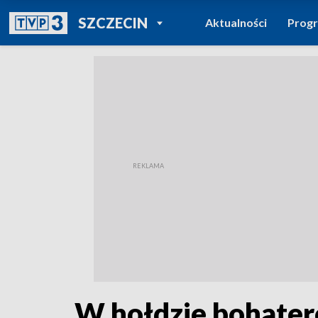
POWRÓT DO
SZCZECIN
Aktualności
Prog
TVP REGIONY
W hołdzie bohatero