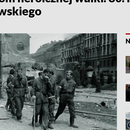
wskiego
N