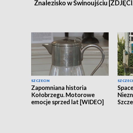
Znalezisko w Świnoujściu [ZDJĘC
SZCZECIN
SZCZEC
Zapomniana historia
Space
Kołobrzegu. Motorowe
Niezn
emocje sprzed lat [WIDEO]
Szcze