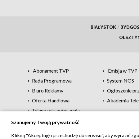
BIAŁYSTOK
/
BYDGO
OLSZTY
Abonament TVP
Emisja w TVP
Rada Programowa
System NOS
Biuro Reklamy
Ogłoszenie pr
Oferta Handlowa
Akademia Tele
Telegazeta ogłoszenia
Szanujemy Twoją prywatność
Regulamin TVP
Kliknij "Akceptuję i przechodzę do serwisu", aby wyrazić zg