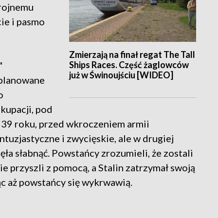
rojnemu
cie i pasmo
Zmierzają na finał regat The Tall
Ships Races. Część żaglowców
"
już w Świnoujściu [WIDEO]
 planowane
o
kupacji, pod
1939 roku, przed wkroczeniem armii
ntuzjastyczne i zwycięskie, ale w drugiej
ła słabnąć. Powstańcy zrozumieli, że zostali
ie przyszli z pomocą, a Stalin zatrzymał swoją
ąc aż powstańcy się wykrwawią.