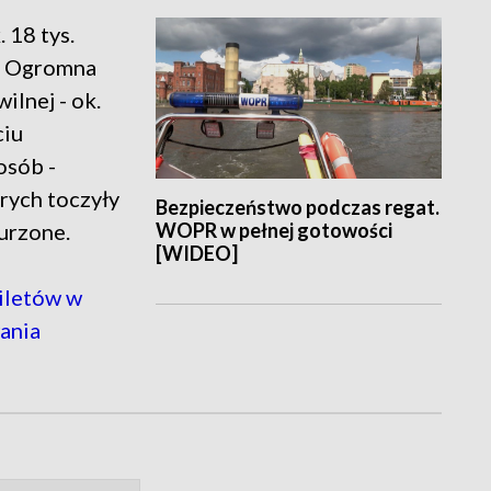
 18 tys.
h. Ogromna
ilnej - ok.
ciu
osób -
órych toczyły
Bezpieczeństwo podczas regat.
WOPR w pełnej gotowości
burzone.
[WIDEO]
iletów w
ania