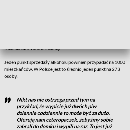
Problem z dostępnością alkoholu
Codziennie po alkohol sięga 2,5 miliona dorosłych Polaków.
- Nie mamy świadomości, że te wszystkie działania, które
wykonujemy, mają wpływ na młode pokolenie, na dzieci.
Alkohol jest wszechobecny – zaznaczył Adam Sadłyk z
Diecezjalnego Apostolstwa Trzeźwości Diecezji
Koszalińsko-Kołobrzeskiej.
Jeden punkt sprzedaży alkoholu powinien przypadać na 1000
mieszkańców. W Polsce jest to średnio jeden punkt na 273
osoby.
Nikt nas nie ostrzega przed tym na
przykład, że wypicie już dwóch piw
dziennie codziennie to może być za dużo.
Oferują nam czteropaczek, żebyśmy sobie
zabrali do domku i wypili na raz. To jest już