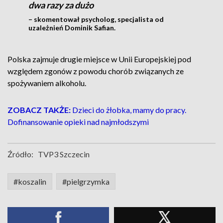
dwa razy za dużo
– skomentował psycholog, specjalista od
uzależnień Dominik Safian.
Polska zajmuje drugie miejsce w Unii Europejskiej pod
względem zgonów z powodu chorób związanych ze
spożywaniem alkoholu.
ZOBACZ TAKŻE:
Dzieci do żłobka, mamy do pracy.
Dofinansowanie opieki nad najmłodszymi
Źródło:
TVP3 Szczecin
#koszalin
#pielgrzymka