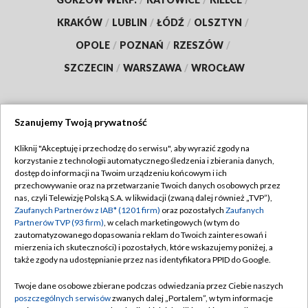
KRAKÓW
/
LUBLIN
/
ŁÓDŹ
/
OLSZTYN
/
OPOLE
/
POZNAŃ
/
RZESZÓW
/
SZCZECIN
/
WARSZAWA
/
WROCŁAW
Szanujemy Twoją prywatność
Dołącz do nas:
Kliknij "Akceptuję i przechodzę do serwisu", aby wyrazić zgody na
korzystanie z technologii automatycznego śledzenia i zbierania danych,
TVP
dostęp do informacji na Twoim urządzeniu końcowym i ich
Abonament TVP
przechowywanie oraz na przetwarzanie Twoich danych osobowych przez
Regulamin TVP
nas, czyli Telewizję Polską S.A. w likwidacji (zwaną dalej również „TVP”),
Emisja w TVP
Polityka prywatności
Zaufanych Partnerów z IAB* (1201 firm)
oraz pozostałych
Zaufanych
Partnerów TVP (93 firm)
, w celach marketingowych (w tym do
Centrum informacji TVP
Moje zgody
zautomatyzowanego dopasowania reklam do Twoich zainteresowań i
mierzenia ich skuteczności) i pozostałych, które wskazujemy poniżej, a
Naziemna Telewizja Cyfrowa
Pomoc
także zgody na udostępnianie przez nas identyfikatora PPID do Google.
Sklep TVP
Biuro reklamy
Twoje dane osobowe zbierane podczas odwiedzania przez Ciebie naszych
Rada Programowa
Kontakt
poszczególnych serwisów
zwanych dalej „Portalem”, w tym informacje