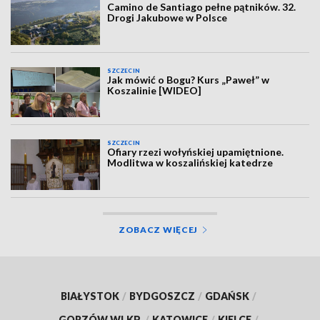
Camino de Santiago pełne pątników. 32.
Drogi Jakubowe w Polsce
SZCZECIN
Jak mówić o Bogu? Kurs „Paweł” w
Koszalinie [WIDEO]
SZCZECIN
Ofiary rzezi wołyńskiej upamiętnione.
Modlitwa w koszalińskiej katedrze
ZOBACZ WIĘCEJ
BIAŁYSTOK
/
BYDGOSZCZ
/
GDAŃSK
/
GORZÓW WLKP.
/
KATOWICE
/
KIELCE
/