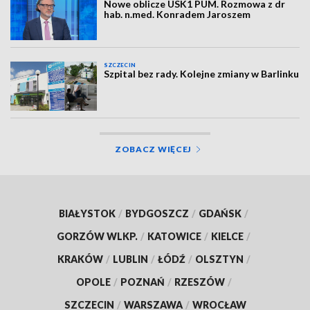
Nowe oblicze USK1 PUM. Rozmowa z dr
hab. n.med. Konradem Jaroszem
SZCZECIN
Szpital bez rady. Kolejne zmiany w Barlinku
ZOBACZ WIĘCEJ
BIAŁYSTOK
/
BYDGOSZCZ
/
GDAŃSK
/
GORZÓW WLKP.
/
KATOWICE
/
KIELCE
/
KRAKÓW
/
LUBLIN
/
ŁÓDŹ
/
OLSZTYN
/
OPOLE
/
POZNAŃ
/
RZESZÓW
/
SZCZECIN
/
WARSZAWA
/
WROCŁAW