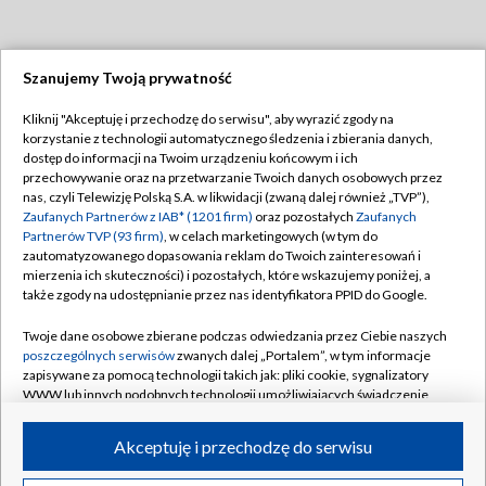
Szanujemy Twoją prywatność
Dołącz do nas:
Kliknij "Akceptuję i przechodzę do serwisu", aby wyrazić zgody na
korzystanie z technologii automatycznego śledzenia i zbierania danych,
TVP
dostęp do informacji na Twoim urządzeniu końcowym i ich
Abonament TVP
przechowywanie oraz na przetwarzanie Twoich danych osobowych przez
Regulamin TVP
nas, czyli Telewizję Polską S.A. w likwidacji (zwaną dalej również „TVP”),
Emisja w TVP
Polityka prywatności
Zaufanych Partnerów z IAB* (1201 firm)
oraz pozostałych
Zaufanych
Partnerów TVP (93 firm)
, w celach marketingowych (w tym do
Centrum informacji TVP
Moje zgody
zautomatyzowanego dopasowania reklam do Twoich zainteresowań i
mierzenia ich skuteczności) i pozostałych, które wskazujemy poniżej, a
Naziemna Telewizja Cyfrowa
Pomoc
także zgody na udostępnianie przez nas identyfikatora PPID do Google.
Sklep TVP
Biuro reklamy
Twoje dane osobowe zbierane podczas odwiedzania przez Ciebie naszych
Rada Programowa
Kontakt
poszczególnych serwisów
zwanych dalej „Portalem”, w tym informacje
zapisywane za pomocą technologii takich jak: pliki cookie, sygnalizatory
System NOS
WWW lub innych podobnych technologii umożliwiających świadczenie
dopasowanych i bezpiecznych usług, personalizację treści oraz reklam,
Informacje o nadawcy
Kanały
udostępnianie funkcji mediów społecznościowych oraz analizowanie
Akceptuję i przechodzę do serwisu
ruchu w Internecie.
Program dla prasy
©2026 Telewizja Polska S.A. w likwidacji