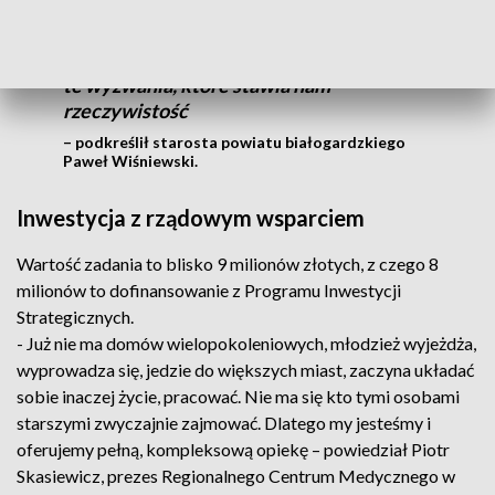
Musimy szukać rozwiązań sprawiających,
że wszyscy będziemy się czuli bezpiecznie
w przyszłości. To jest nasza odpowiedź na
te wyzwania, które stawia nam
rzeczywistość
– podkreślił starosta powiatu białogardzkiego
Paweł Wiśniewski.
Inwestycja z rządowym wsparciem
Wartość zadania to blisko 9 milionów złotych, z czego 8
milionów to dofinansowanie z Programu Inwestycji
Strategicznych.
- Już nie ma domów wielopokoleniowych, młodzież wyjeżdża,
wyprowadza się, jedzie do większych miast, zaczyna układać
sobie inaczej życie, pracować. Nie ma się kto tymi osobami
starszymi zwyczajnie zajmować. Dlatego my jesteśmy i
oferujemy pełną, kompleksową opiekę – powiedział Piotr
Skasiewicz, prezes Regionalnego Centrum Medycznego w