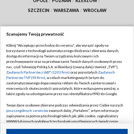
OPOLE
/
POZNAŃ
/
RZESZÓW
/
SZCZECIN
/
WARSZAWA
/
WROCŁAW
Szanujemy Twoją prywatność
Dołącz do nas:
Kliknij "Akceptuję i przechodzę do serwisu", aby wyrazić zgody na
korzystanie z technologii automatycznego śledzenia i zbierania danych,
TVP
dostęp do informacji na Twoim urządzeniu końcowym i ich
Abonament TVP
przechowywanie oraz na przetwarzanie Twoich danych osobowych przez
Regulamin TVP
nas, czyli Telewizję Polską S.A. w likwidacji (zwaną dalej również „TVP”),
Emisja w TVP
Polityka prywatności
Zaufanych Partnerów z IAB* (1201 firm)
oraz pozostałych
Zaufanych
Partnerów TVP (93 firm)
, w celach marketingowych (w tym do
Centrum informacji TVP
Moje zgody
zautomatyzowanego dopasowania reklam do Twoich zainteresowań i
mierzenia ich skuteczności) i pozostałych, które wskazujemy poniżej, a
Naziemna Telewizja Cyfrowa
Pomoc
także zgody na udostępnianie przez nas identyfikatora PPID do Google.
Sklep TVP
Biuro reklamy
Twoje dane osobowe zbierane podczas odwiedzania przez Ciebie naszych
Rada Programowa
Kontakt
poszczególnych serwisów
zwanych dalej „Portalem”, w tym informacje
zapisywane za pomocą technologii takich jak: pliki cookie, sygnalizatory
System NOS
WWW lub innych podobnych technologii umożliwiających świadczenie
dopasowanych i bezpiecznych usług, personalizację treści oraz reklam,
Informacje o nadawcy
Kanały
udostępnianie funkcji mediów społecznościowych oraz analizowanie