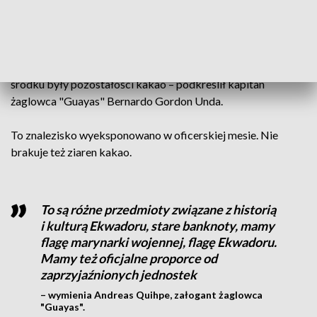
swojego kraju.
- Na pokładzie mamy replikę jednego z obiektów
znalezionych w równikowej części Ekwadoru. Jest to
naczynie sprzed 3,5 tysiąca a 4tysięcy lat przed naszą erą, a w
środku były pozostałości kakao – podkreślił kapitan
żaglowca "Guayas" Bernardo Gordon Unda.
To znalezisko wyeksponowano w oficerskiej mesie. Nie
brakuje też ziaren kakao.
To są różne przedmioty związane z historią
i kulturą Ekwadoru, stare banknoty, mamy
flagę marynarki wojennej, flagę Ekwadoru.
Mamy też oficjalne proporce od
zaprzyjaźnionych jednostek
– wymienia Andreas Quihpe, załogant żaglowca
"Guayas".