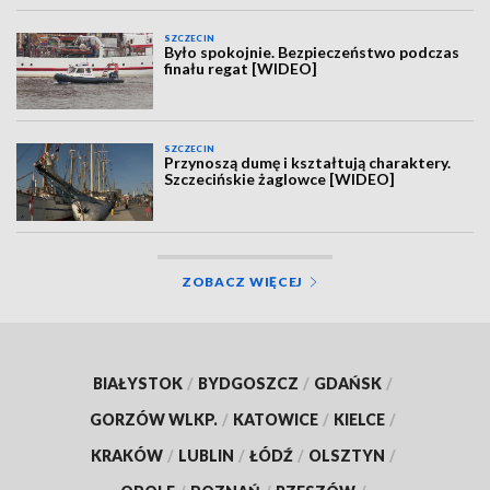
SZCZECIN
Było spokojnie. Bezpieczeństwo podczas
finału regat [WIDEO]
SZCZECIN
Przynoszą dumę i kształtują charaktery.
Szczecińskie żaglowce [WIDEO]
ZOBACZ WIĘCEJ
BIAŁYSTOK
/
BYDGOSZCZ
/
GDAŃSK
/
GORZÓW WLKP.
/
KATOWICE
/
KIELCE
/
KRAKÓW
/
LUBLIN
/
ŁÓDŹ
/
OLSZTYN
/