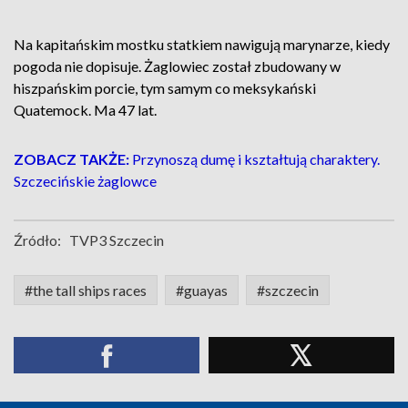
Na kapitańskim mostku statkiem nawigują marynarze, kiedy
pogoda nie dopisuje. Żaglowiec został zbudowany w
hiszpańskim porcie, tym samym co meksykański
Quatemock. Ma 47 lat.
ZOBACZ TAKŻE:
Przynoszą dumę i kształtują charaktery.
Szczecińskie żaglowce
Źródło:
TVP3 Szczecin
#the tall ships races
#guayas
#szczecin