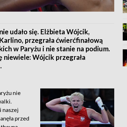
nie udało się. Elżbieta Wójcik,
Karlino, przegrała ćwierćfinałową
ich w Paryżu i nie stanie na podium.
 niewiele: Wójcik przegrała
.
ryżu nie
alki.
i naszej
tanęła przed
Atheyną