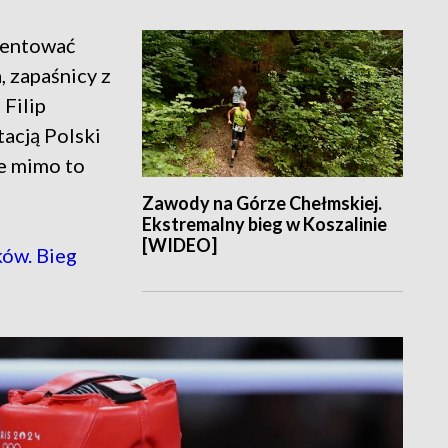
zentować
, zapaśnicy z
 Filip
tacją Polski
le mimo to
Zawody na Górze Chełmskiej.
Ekstremalny bieg w Koszalinie
[WIDEO]
ów. Bieg