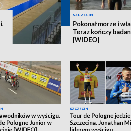
SZCZECIN
i.
Pokonał morze i wła
Teraz kończy badani
[WIDEO]
IN
SZCZECIN
awodników w wyścigu.
Tour de Pologne jedzie
de Pologne Junior w
Szczecina. Jonathan Mi
cinie [WIDEO]
liderem wyścigu