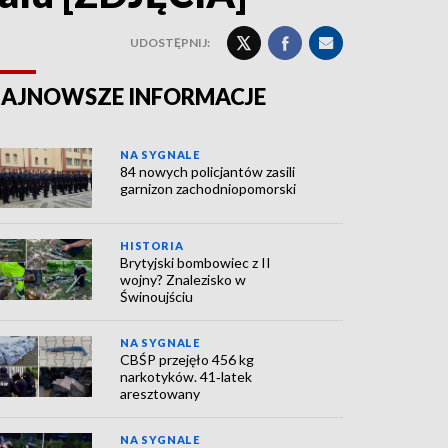
UDOSTĘPNIJ:
AJNOWSZE INFORMACJE
NA SYGNALE
84 nowych policjantów zasili
garnizon zachodniopomorski
HISTORIA
Brytyjski bombowiec z II
wojny? Znalezisko w
Świnoujściu
NA SYGNALE
CBŚP przejęło 456 kg
narkotyków. 41‑latek
aresztowany
NA SYGNALE