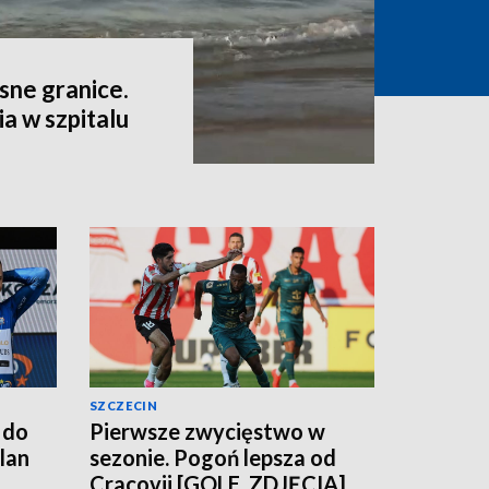
sne granice.
a w szpitalu
SZCZECIN
 do
Pierwsze zwycięstwo w
lan
sezonie. Pogoń lepsza od
Cracovii [GOLE, ZDJĘCIA]