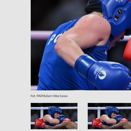
fot. PAP/Adam Warżawa