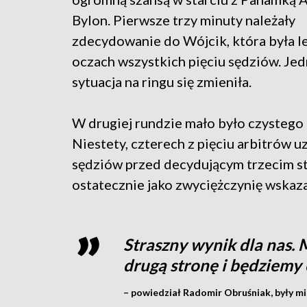
Bylon. Pierwsze trzy minuty należały
zdecydowanie do Wójcik, która była l
oczach wszystkich pięciu sędziów. Jed
sytuacja na ringu się zmieniła.
W drugiej rundzie mało było czystego 
Niestety, czterech z pięciu arbitrów u
sędziów przed decydującym trzecim sta
ostatecznie jako zwyciężczynię wskaza
Straszny wynik dla nas. M
drugą stronę i będziemy 
– powiedział Radomir Obruśniak, były mis