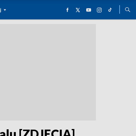
j
dalu [ZDJĘCIA]