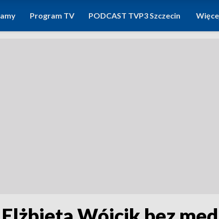
ramy
Program TV
PODCAST TVP3 Szczecin
Więce
 Elżbieta Wójcik bez me