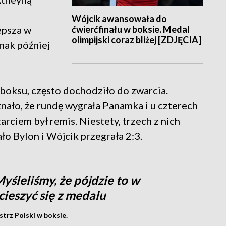
Wójcik awansowała do
ćwierćfinału w boksie. Medal
epsza w
olimpijski coraz bliżej [ZDJĘCIA]
nak później
boksu, często dochodziło do zwarcia.
znało, że rundę wygrała Panamka i u czterech
rciem był remis. Niestety, trzech z nich
ło Bylon i Wójcik przegrała 2:3.
yśleliśmy, że pójdzie to w
cieszyć się z medalu
trz Polski w boksie.