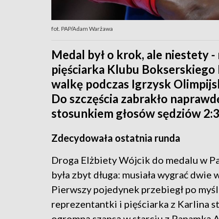
fot. PAP/Adam Warżawa
Medal był o krok, ale niestety - 
pięściarka Klubu Bokserskiego 
walkę podczas Igrzysk Olimpijsk
Do szczęścia zabrakło naprawdę
stosunkiem głosów sędziów 2:3
Zdecydowała ostatnia runda
Droga Elżbiety Wójcik do medalu w Pa
była zbyt długa: musiała wygrać dwie w
Pierwszy pojedynek przebiegł po myśl
reprezentantki i pięściarka z Karlina s
ogromną szansą w starciu z Panamką 