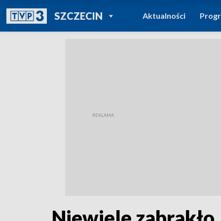
POWRÓT DO
SZCZECIN
Aktualności
Prog
TVP REGIONY
Niewiele zabrakło.