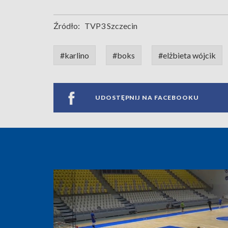
Źródło:
TVP3 Szczecin
#karlino
#boks
#elżbieta wójcik
UDOSTĘPNIJ NA FACEBOOKU