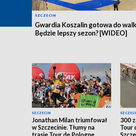
SZCZECIN
Gwardia Koszalin gotowa do walk
Będzie lepszy sezon? [WIDEO]
SZCZECIN
SZCZEC
Jonathan Milan triumfował
300 z
w Szczecinie. Tłumy na
Tour 
trasie Tour de Pologne
Szcze