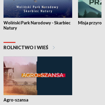
Woliński Park Narodowy - Skarbiec
Misja przyrod
Natury
ROLNICTWO I WIEŚ
Agro-szansa