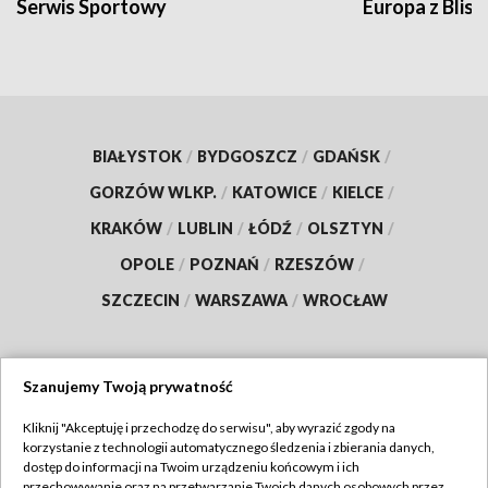
Serwis Sportowy
Europa z Blisk
BIAŁYSTOK
/
BYDGOSZCZ
/
GDAŃSK
/
GORZÓW WLKP.
/
KATOWICE
/
KIELCE
/
KRAKÓW
/
LUBLIN
/
ŁÓDŹ
/
OLSZTYN
/
OPOLE
/
POZNAŃ
/
RZESZÓW
/
SZCZECIN
/
WARSZAWA
/
WROCŁAW
Szanujemy Twoją prywatność
Dołącz do nas:
Kliknij "Akceptuję i przechodzę do serwisu", aby wyrazić zgody na
korzystanie z technologii automatycznego śledzenia i zbierania danych,
TVP
dostęp do informacji na Twoim urządzeniu końcowym i ich
Abonament TVP
przechowywanie oraz na przetwarzanie Twoich danych osobowych przez