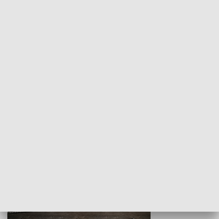
Z indeksem w ręku
Droga po suk
HISTORIA