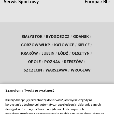
Serwis Sportowy
Europa z Blisk
BIAŁYSTOK
/
BYDGOSZCZ
/
GDAŃSK
/
GORZÓW WLKP.
/
KATOWICE
/
KIELCE
/
KRAKÓW
/
LUBLIN
/
ŁÓDŹ
/
OLSZTYN
/
OPOLE
/
POZNAŃ
/
RZESZÓW
/
SZCZECIN
/
WARSZAWA
/
WROCŁAW
Szanujemy Twoją prywatność
Dołącz do nas:
Kliknij "Akceptuję i przechodzę do serwisu", aby wyrazić zgody na
korzystanie z technologii automatycznego śledzenia i zbierania danych,
TVP
dostęp do informacji na Twoim urządzeniu końcowym i ich
Abonament TVP
przechowywanie oraz na przetwarzanie Twoich danych osobowych przez