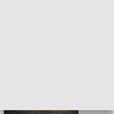
Z indeksem w ręku
Droga po suk
HISTORIA