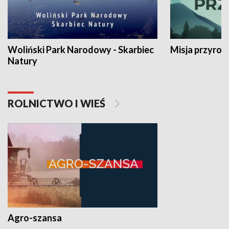
Woliński Park Narodowy - Skarbiec
Misja przyrod
Natury
ROLNICTWO I WIEŚ
Agro-szansa