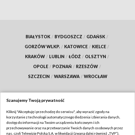
BIAŁYSTOK
/
BYDGOSZCZ
/
GDAŃSK
/
GORZÓW WLKP.
/
KATOWICE
/
KIELCE
/
KRAKÓW
/
LUBLIN
/
ŁÓDŹ
/
OLSZTYN
/
OPOLE
/
POZNAŃ
/
RZESZÓW
/
SZCZECIN
/
WARSZAWA
/
WROCŁAW
Szanujemy Twoją prywatność
Dołącz do nas:
Kliknij "Akceptuję i przechodzę do serwisu", aby wyrazić zgody na
korzystanie z technologii automatycznego śledzenia i zbierania danych,
TVP
dostęp do informacji na Twoim urządzeniu końcowym i ich
Abonament TVP
przechowywanie oraz na przetwarzanie Twoich danych osobowych przez
Regulamin TVP
nas, czyli Telewizję Polską S.A. w likwidacji (zwaną dalej również „TVP”),