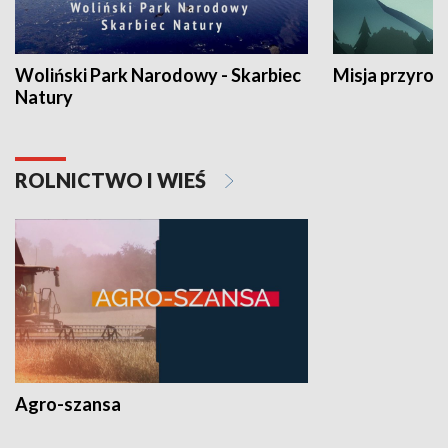
Woliński Park Narodowy - Skarbiec
Misja przyrod
Natury
ROLNICTWO I WIEŚ
Agro-szansa