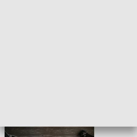
Z indeksem w ręku
Droga po suk
HISTORIA