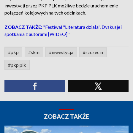
inwestycji przez PKP PLK możliwe będzie uruchomienie
połączeń kolejowych na tych odcinkach.
ZOBACZ TAKŻE:
"Festiwal "Literatura działa". Dyskusje i
spotkania z autorami [WIDEO] "
#pkp
#skm
#inwestycja
#szczecin
#pkp plk
ZOBACZ TAKŻE