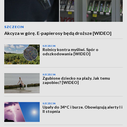
SZCZECIN
Akcyza w górę. E-papierosy będą droższe [WIDEO]
SZCZECIN
Rolnicy kontra myśliwi. Spór o
odszkodowania [WIDEO]
SZCZECIN
Zgubione dziecko na plaży. Jak temu
zapobiec? [WIDEO]
SZCZECIN
Upały do 34°C i burze. Obowiązują alerty I i
II stopnia