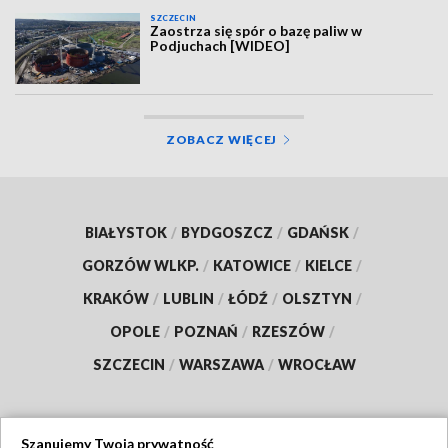
SZCZECIN
Zaostrza się spór o bazę paliw w
Podjuchach [WIDEO]
ZOBACZ WIĘCEJ
BIAŁYSTOK
/
BYDGOSZCZ
/
GDAŃSK
/
GORZÓW WLKP.
/
KATOWICE
/
KIELCE
/
KRAKÓW
/
LUBLIN
/
ŁÓDŹ
/
OLSZTYN
/
OPOLE
/
POZNAŃ
/
RZESZÓW
/
SZCZECIN
/
WARSZAWA
/
WROCŁAW
Szanujemy Twoją prywatność