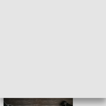
Z indeksem w ręku
Droga po suk
HISTORIA