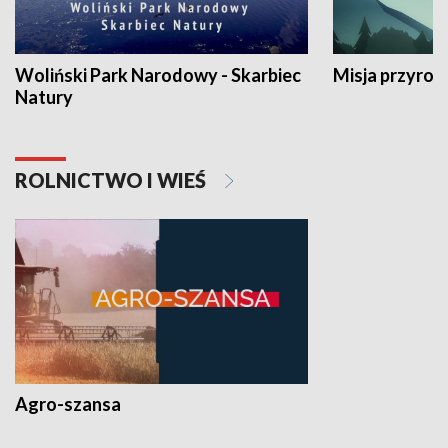
Woliński Park Narodowy - Skarbiec
Misja przyrod
Natury
ROLNICTWO I WIEŚ
Agro-szansa