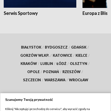
Serwis Sportowy
Europa z Blisk
BIAŁYSTOK
/
BYDGOSZCZ
/
GDAŃSK
/
GORZÓW WLKP.
/
KATOWICE
/
KIELCE
/
KRAKÓW
/
LUBLIN
/
ŁÓDŹ
/
OLSZTYN
/
OPOLE
/
POZNAŃ
/
RZESZÓW
/
SZCZECIN
/
WARSZAWA
/
WROCŁAW
Szanujemy Twoją prywatność
Dołącz do nas:
Kliknij "Akceptuję i przechodzę do serwisu", aby wyrazić zgody na