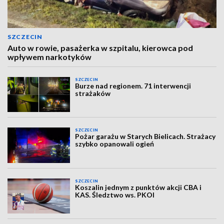
SZCZECIN
Auto w rowie, pasażerka w szpitalu, kierowca pod
wpływem narkotyków
SZCZECIN
Burze nad regionem. 71 interwencji
strażaków
SZCZECIN
Pożar garażu w Starych Bielicach. Strażacy
szybko opanowali ogień
SZCZECIN
Koszalin jednym z punktów akcji CBA i
KAS. Śledztwo ws. PKOl