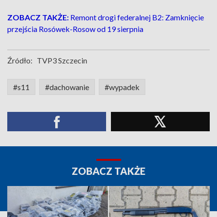
ZOBACZ TAKŻE:
Remont drogi federalnej B2: Zamknięcie
przejścia Rosówek-Rosow od 19 sierpnia
Źródło:
TVP3 Szczecin
#s11
#dachowanie
#wypadek
ZOBACZ TAKŻE