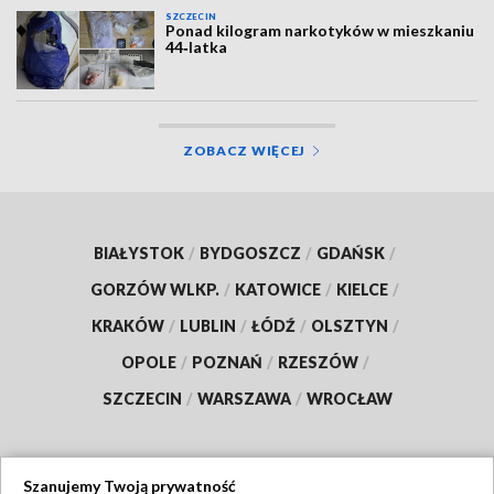
SZCZECIN
Ponad kilogram narkotyków w mieszkaniu
44‑latka
ZOBACZ WIĘCEJ
BIAŁYSTOK
/
BYDGOSZCZ
/
GDAŃSK
/
GORZÓW WLKP.
/
KATOWICE
/
KIELCE
/
KRAKÓW
/
LUBLIN
/
ŁÓDŹ
/
OLSZTYN
/
OPOLE
/
POZNAŃ
/
RZESZÓW
/
SZCZECIN
/
WARSZAWA
/
WROCŁAW
Szanujemy Twoją prywatność