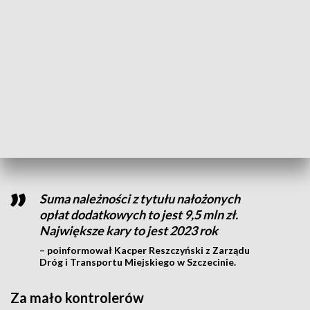
miejskiej bez biletu, a to przekłada się na wielkie straty dla
miasta.
W tym roku kontrolerzy złapali już ponad 17 tysięcy
gapowiczów, na których nałożono blisko 6,5 miliona złotych
tzw. opłat dodatkowych, czyli w potocznym rozumieniu - kar.
Mimo wysokich kar pasażerów bez biletu przybywa.
Ubiegły rok był pod tym względem rekordowy, kontrolerzy
złapali blisko 25 tysięcy gapowiczów.
Suma należności z tytułu nałożonych
opłat dodatkowych to jest 9,5 mln zł.
Największe kary to jest 2023 rok
– poinformował Kacper Reszczyński z Zarządu
Dróg i Transportu Miejskiego w Szczecinie.
Za mało kontrolerów