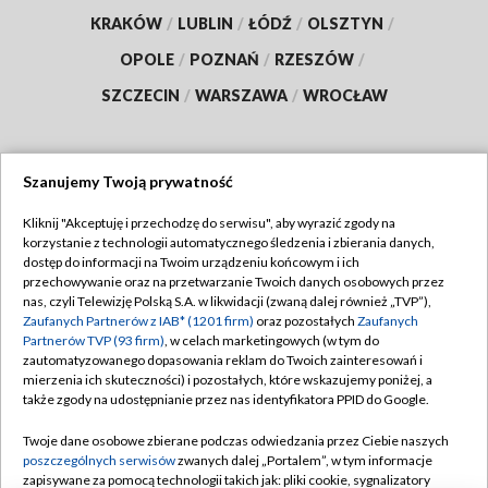
KRAKÓW
/
LUBLIN
/
ŁÓDŹ
/
OLSZTYN
/
OPOLE
/
POZNAŃ
/
RZESZÓW
/
SZCZECIN
/
WARSZAWA
/
WROCŁAW
Szanujemy Twoją prywatność
Dołącz do nas:
Kliknij "Akceptuję i przechodzę do serwisu", aby wyrazić zgody na
korzystanie z technologii automatycznego śledzenia i zbierania danych,
TVP
dostęp do informacji na Twoim urządzeniu końcowym i ich
Abonament TVP
przechowywanie oraz na przetwarzanie Twoich danych osobowych przez
Regulamin TVP
nas, czyli Telewizję Polską S.A. w likwidacji (zwaną dalej również „TVP”),
Emisja w TVP
Polityka prywatności
Zaufanych Partnerów z IAB* (1201 firm)
oraz pozostałych
Zaufanych
Partnerów TVP (93 firm)
, w celach marketingowych (w tym do
Centrum informacji TVP
Moje zgody
zautomatyzowanego dopasowania reklam do Twoich zainteresowań i
mierzenia ich skuteczności) i pozostałych, które wskazujemy poniżej, a
Naziemna Telewizja Cyfrowa
Pomoc
także zgody na udostępnianie przez nas identyfikatora PPID do Google.
Sklep TVP
Biuro reklamy
Twoje dane osobowe zbierane podczas odwiedzania przez Ciebie naszych
Rada Programowa
Kontakt
poszczególnych serwisów
zwanych dalej „Portalem”, w tym informacje
zapisywane za pomocą technologii takich jak: pliki cookie, sygnalizatory