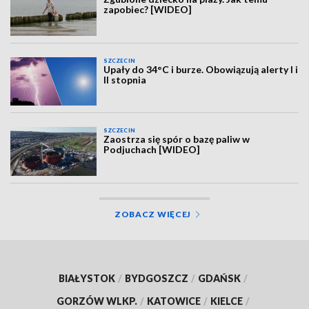
zapobiec? [WIDEO]
SZCZECIN
Upały do 34°C i burze. Obowiązują alerty I i
II stopnia
SZCZECIN
Zaostrza się spór o bazę paliw w
Podjuchach [WIDEO]
ZOBACZ WIĘCEJ
BIAŁYSTOK
/
BYDGOSZCZ
/
GDAŃSK
/
GORZÓW WLKP.
/
KATOWICE
/
KIELCE
/