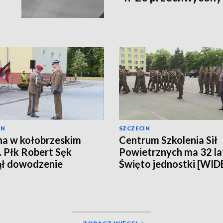
IN
SZCZECIN
a w kołobrzeskim
Centrum Szkolenia Sił
. Płk Robert Sęk
Powietrznych ma 32 la
ął dowodzenie
Święto jednostki [WID
EO]