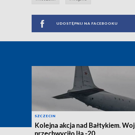
UDOSTĘPNIJ NA FACEBOOKU
SZCZECIN
Kolejna akcja nad Bałtykiem. Wo
przechwyciło Iła -20