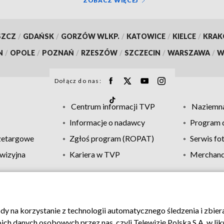
ZOBACZ WIĘCEJ
SZCZ
/
GDAŃSK
/
GORZÓW WLKP.
/
KATOWICE
/
KIELCE
/
KRA
N
/
OPOLE
/
POZNAŃ
/
RZESZÓW
/
SZCZECIN
/
WARSZAWA
/
W
Dołącz do nas:
Centrum informacji TVP
Naziemna
Informacje o nadawcy
Program d
zetargowe
Zgłoś program (ROPAT)
Serwis fo
wizyjna
Kariera w TVP
Merchandi
Polityka prywatności
Moje zgody
Pomoc
Biuro re
ody na korzystanie z technologii automatycznego śledzenia i zbie
 danych osobowych przez nas, czyli Telewizję Polską S.A. w likw