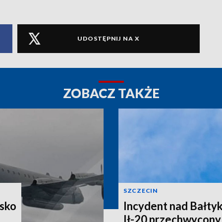
UDOSTĘPNIJ NA X
ZOBACZ TAKŻE
SZCZECIN
jsko
Incydent nad Bałtyk
Ił-20 przechwycony