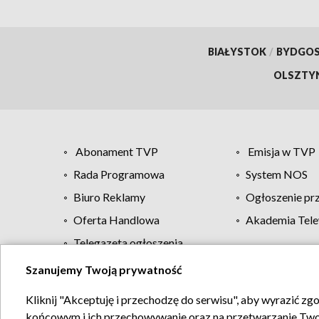
BIAŁYSTOK
/
BYDGO
OLSZTY
Abonament TVP
Emisja w TVP
Rada Programowa
System NOS
Biuro Reklamy
Ogłoszenie pr
Oferta Handlowa
Akademia Tele
Telegazeta ogłoszenia
Szanujemy Twoją prywatność
Regulamin TVP
Kliknij "Akceptuję i przechodzę do serwisu", aby wyrazić zg
końcowym i ich przechowywanie oraz na przetwarzanie Twoich