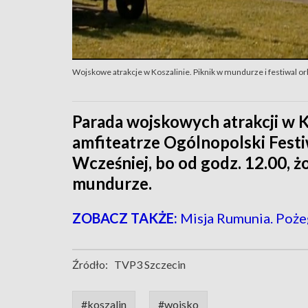
Wojskowe atrakcje w Koszalinie. Piknik w mundurze i festiwal or
Parada wojskowych atrakcji w K
amfiteatrze Ogólnopolski Fest
Wcześniej, bo od godz. 12.00, ż
mundurze.
ZOBACZ TAKŻE:
Misja Rumunia. Poż
Źródło:
TVP3 Szczecin
#koszalin
#wojsko