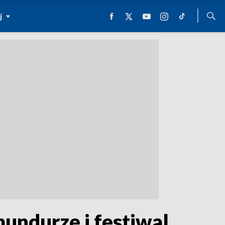
j
undurze i festiwal