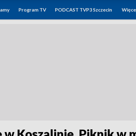
ramy
Program TV
PODCAST TVP3 Szczecin
Więce
w Koszalinie. Piknik w m