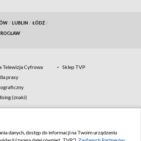
KÓW
/
LUBLIN
/
ŁÓDŹ
/
ROCŁAW
 Telewizja Cyfrowa
Sklep TVP
la prasy
tograficzny
sing (znaki)
klamy
Kontakt
rania danych, dostęp do informacji na Twoim urządzeniu
idacji (zwaną dalej również „TVP”),
Zaufanych Partnerów