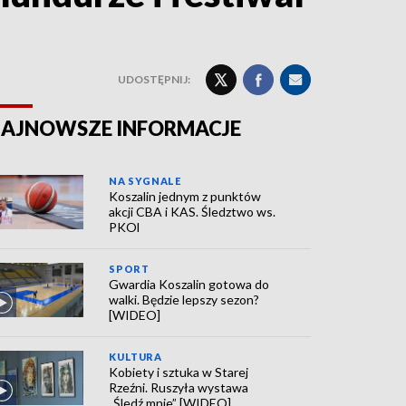
UDOSTĘPNIJ:
AJNOWSZE INFORMACJE
NA SYGNALE
Koszalin jednym z punktów
akcji CBA i KAS. Śledztwo ws.
PKOl
SPORT
Gwardia Koszalin gotowa do
walki. Będzie lepszy sezon?
[WIDEO]
KULTURA
Kobiety i sztuka w Starej
Rzeźni. Ruszyła wystawa
„Śledź mnie” [WIDEO]