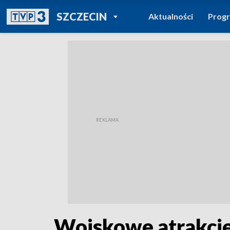
POWRÓT DO
SZCZECIN
Aktualności
Prog
TVP REGIONY
Wojskowe atrakcje 