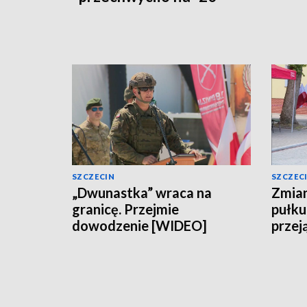
SZCZECIN
SZCZEC
„Dwunastka” wraca na
Zmian
granicę. Przejmie
pułku
dowodzenie [WIDEO]
przej
[WID