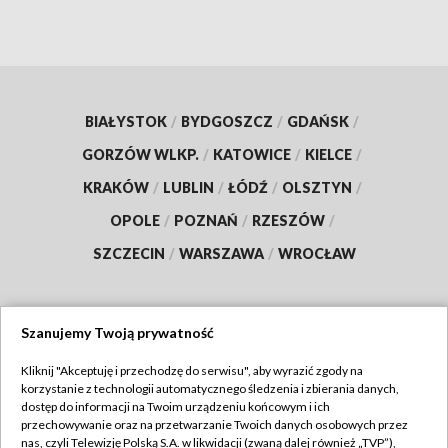
BIAŁYSTOK
/
BYDGOSZCZ
/
GDAŃSK
/
GORZÓW WLKP.
/
KATOWICE
/
KIELCE
/
KRAKÓW
/
LUBLIN
/
ŁÓDŹ
/
OLSZTYN
/
OPOLE
/
POZNAŃ
/
RZESZÓW
/
SZCZECIN
/
WARSZAWA
/
WROCŁAW
Szanujemy Twoją prywatność
Dołącz do nas:
Kliknij "Akceptuję i przechodzę do serwisu", aby wyrazić zgody na
korzystanie z technologii automatycznego śledzenia i zbierania danych,
TVP
dostęp do informacji na Twoim urządzeniu końcowym i ich
Abonament TVP
przechowywanie oraz na przetwarzanie Twoich danych osobowych przez
Regulamin TVP
nas, czyli Telewizję Polską S.A. w likwidacji (zwaną dalej również „TVP”),