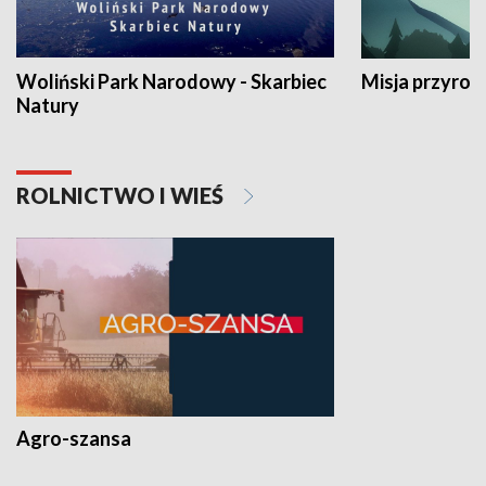
Woliński Park Narodowy - Skarbiec
Misja przyrod
Natury
ROLNICTWO I WIEŚ
Agro-szansa