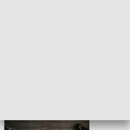
Z indeksem w ręku
Droga po suk
HISTORIA