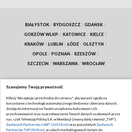
BIAŁYSTOK
/
BYDGOSZCZ
/
GDAŃSK
/
GORZÓW WLKP.
/
KATOWICE
/
KIELCE
/
KRAKÓW
/
LUBLIN
/
ŁÓDŹ
/
OLSZTYN
/
OPOLE
/
POZNAŃ
/
RZESZÓW
/
SZCZECIN
/
WARSZAWA
/
WROCŁAW
Szanujemy Twoją prywatność
Dołącz do nas:
Kliknij "Akceptuję i przechodzę do serwisu", aby wyrazić zgody na
korzystanie z technologii automatycznego śledzenia i zbierania danych,
TVP
dostęp do informacji na Twoim urządzeniu końcowym i ich
Abonament TVP
przechowywanie oraz na przetwarzanie Twoich danych osobowych przez
Regulamin TVP
nas, czyli Telewizję Polską S.A. w likwidacji (zwaną dalej również „TVP”),
Emisja w TVP
Polityka prywatności
Zaufanych Partnerów z IAB* (1201 firm)
oraz pozostałych
Zaufanych
Partnerów TVP (93 firm)
, w celach marketingowych (w tym do