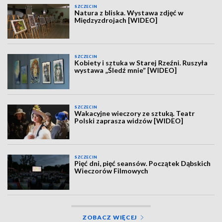
SZCZECIN
Natura z bliska. Wystawa zdjęć w
Międzyzdrojach [WIDEO]
SZCZECIN
Kobiety i sztuka w Starej Rzeźni. Ruszyła
wystawa „Śledź mnie” [WIDEO]
SZCZECIN
Wakacyjne wieczory ze sztuką. Teatr
Polski zaprasza widzów [WIDEO]
SZCZECIN
Pięć dni, pięć seansów. Początek Dąbskich
Wieczorów Filmowych
ZOBACZ WIĘCEJ