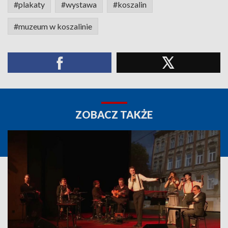
#plakaty
#wystawa
#koszalin
#muzeum w koszalinie
ZOBACZ TAKŻE